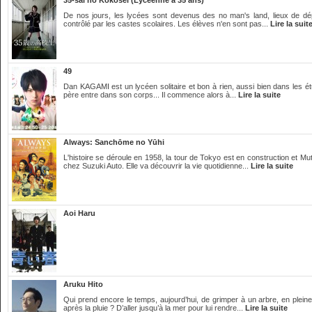
35-sai no Kōkōsei (Lycéenne à 35 ans)
De nos jours, les lycées sont devenus des no man's land, lieux de dépr
contrôlé par les castes scolaires. Les élèves n'en sont pas...
Lire la suit
49
Dan KAGAMI est un lycéen solitaire et bon à rien, aussi bien dans les étu
père entre dans son corps... Il commence alors à...
Lire la suite
Always: Sanchōme no Yūhi
L'histoire se déroule en 1958, la tour de Tokyo est en construction et Mu
chez Suzuki Auto. Elle va découvrir la vie quotidienne...
Lire la suite
Aoi Haru
Aruku Hito
Qui prend encore le temps, aujourd’hui, de grimper à un arbre, en pleine
après la pluie ? D’aller jusqu’à la mer pour lui rendre...
Lire la suite