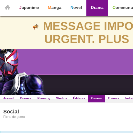
Japanime
Manga
Novel
Drama
Communa
MESSAGE IMPO
URGENT. PLUS 
Accueil
Dramas
Planning
Studios
Éditeurs
Genres
Thèmes
Indiv
Social
Fiche de genre