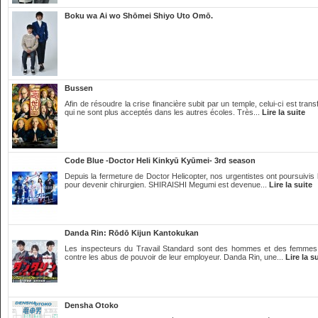
Boku wa Ai wo Shōmei Shiyo Uto Omō.
Bussen
Afin de résoudre la crise financière subit par un temple, celui-ci est tr
qui ne sont plus acceptés dans les autres écoles. Très...
Lire la suite
Code Blue -Doctor Heli Kinkyū Kyūmei- 3rd season
Depuis la fermeture de Doctor Helicopter, nos urgentistes ont poursuivis
pour devenir chirurgien. SHIRAISHI Megumi est devenue...
Lire la suite
Danda Rin: Rōdō Kijun Kantokukan
Les inspecteurs du Travail Standard sont des hommes et des femmes qui 
contre les abus de pouvoir de leur employeur. Danda Rin, une...
Lire la s
Densha Otoko