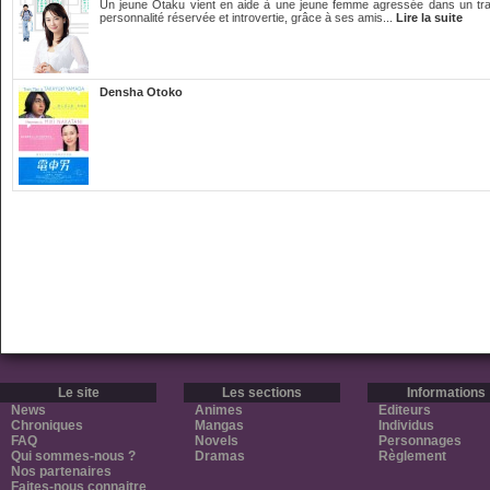
Un jeune Otaku vient en aide à une jeune femme agressée dans un train.
personnalité réservée et introvertie, grâce à ses amis...
Lire la suite
Densha Otoko
Le site
Les sections
Informations
News
Animes
Editeurs
Chroniques
Mangas
Individus
FAQ
Novels
Personnages
Qui sommes-nous ?
Dramas
Règlement
Nos partenaires
Faites-nous connaitre