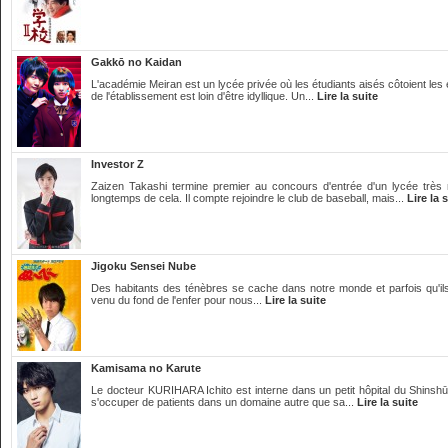
Gakkō no Kaidan
L'académie Meiran est un lycée privée où les étudiants aisés côtoient les
de l'établissement est loin d'être idyllique. Un...
Lire la suite
Investor Z
Zaizen Takashi termine premier au concours d'entrée d'un lycée très 
longtemps de cela. Il compte rejoindre le club de baseball, mais...
Lire la 
Jigoku Sensei Nube
Des habitants des ténèbres se cache dans notre monde et parfois qu'il
venu du fond de l'enfer pour nous...
Lire la suite
Kamisama no Karute
Le docteur KURIHARA Ichito est interne dans un petit hôpital du Shinshū 
s'occuper de patients dans un domaine autre que sa...
Lire la suite