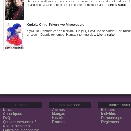
Deux corps d'hommes âgés ont été retrouvés sans vie dans la ville de Ku
charge de l'affaire et bien que les décès semblent sans...
Lire la suite
Kudake Chiru Tokoro wo Miseteageru
Kiyozumi Hamada est en terminal. Un jour, il voit une seconde, Hari Kuramot
en aide... Depuis ce temps, Hamada tentera de...
Lire la suite
Le site
Les sections
Informations
News
Animes
Editeurs
Chroniques
Mangas
Individus
FAQ
Novels
Personnages
Qui sommes-nous ?
Dramas
Règlement
Nos partenaires
Faites-nous connaitre