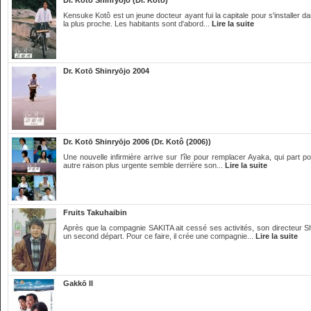
Dr. Kotō Shinryōjo (Dr. Kotô)
Kensuke Kotô est un jeune docteur ayant fui la capitale pour s'installer dan
la plus proche. Les habitants sont d'abord...
Lire la suite
Dr. Kotō Shinryōjo 2004
Dr. Kotō Shinryōjo 2006 (Dr. Kotô (2006))
Une nouvelle infirmière arrive sur l'île pour remplacer Ayaka, qui part 
autre raison plus urgente semble derrière son...
Lire la suite
Fruits Takuhaibin
Après que la compagnie SAKITA ait cessé ses activités, son directeur Shi
un second départ. Pour ce faire, il crée une compagnie...
Lire la suite
Gakkō II