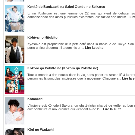
Kenkō de Bunkateki na Saitei Gendo no Seikatsu
Emiru Yoshitune est une femme de 22 ans qui vient de débuter son p
connaissance des aides publiques existantes, elle fait de son mieux...
Lir
Kōhīya no Hitobito
Kyosuke est propriétaire d'un petit café dans la banlieue de Tokyo. Son
porte un lourd secret : il a commis un...
Lire la suite
Kokoro ga Pokitto ne (Kokoro ga Pokitto ne)
Tout le monde a des soucis dans la vie, sans parler du stress lié à la 
personnes là sont plus anxieuses que la moyenne. Chacune a...
Lire la s
Kōnodori
L'histoire suit Kōnodori Sakura, un obstétricien chargé de veiller au bon
aux bonheurs et aux drames qui viennent avec la...
Lire la suite
Kōri no Wadachi