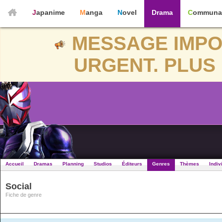
Japanime
Manga
Novel
Drama
Communa
MESSAGE IMPO
URGENT. PLUS 
Accueil
Dramas
Planning
Studios
Éditeurs
Genres
Thèmes
Indiv
Social
Fiche de genre