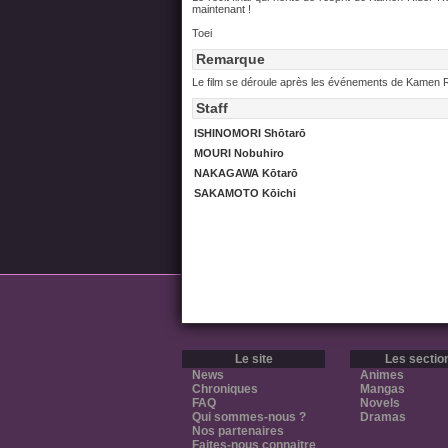
maintenant !
Toei
Remarque
Le film se déroule après les événements de Kamen 
Staff
ISHINOMORI Shōtarō
MOURI Nobuhiro
NAKAGAWA Kōtarō
SAKAMOTO Kōichi
Le site
Les sectio
News
Animes
Chroniques
Mangas
FAQ
Novels
Qui sommes-nous ?
Dramas
Nos partenaires
Faites-nous connaitre