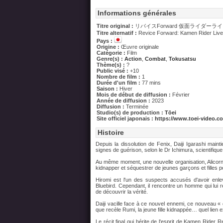
Informations générales
Titre original :
リバイスForward 仮面ライダーラ
Titre alternatif :
Revice Forward: Kamen Rider Live
Pays :
Origine :
Œuvre originale
Catégorie :
Film
Genre(s) :
Action
,
Combat
,
Tokusatsu
Thème(s) :
?
Public visé :
+10
Nombre de film :
1
Durée d'un film :
77 mins
Saison :
Hiver
Mois de début de diffusion :
Février
Année de diffusion :
2023
Diffusion :
Terminée
Studio(s) de production :
Tōei
Site officiel japonais :
https://www.toei-video.co.
Histoire
Depuis la dissolution de Fenix, Daiji Igarashi mai
signes de guérison, selon le Dr Ichimura, scientifiqu
Au même moment, une nouvelle organisation, Alicorn,
kidnapper et séquestrer de jeunes garçons et filles p
Hiromi est l'un des suspects accusés d'avoir enle
Bluebird. Cependant, il rencontre un homme qui lui
de découvrir la vérité.
Daiji vacille face à ce nouvel ennemi, ce nouveau « 
que recèle Rumi, la jeune fille kidnappée… quel lien 
Le récit final qui hérite de l'esprit de Kamen Rider 