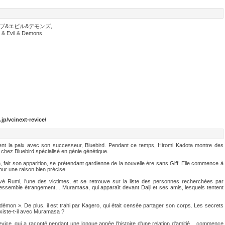
イブ&エビル&デモンズ,
 & Evil & Demons
jp/vcinext-revice/
ntient la paix avec son successeur, Bluebird. Pendant ce temps, Hiromi Kadota montre des
e chez Bluebird spécialisé en génie génétique.
 fait son apparition, se prétendant gardienne de la nouvelle ère sans Giff. Elle commence à
our une raison bien précise.
vé Rumi, l'une des victimes, et se retrouve sur la liste des personnes recherchées par
 ressemble étrangement… Muramasa, qui apparaît devant Daiji et ses amis, lesquels tentent
démon ». De plus, il est trahi par Kagero, qui était censée partager son corps. Les secrets
existe-t-il avec Muramasa ?
Revice, qui a raconté pendant une longue année l'histoire d'une relation d'amitié... commence