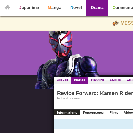
Japanime
Manga
Novel
Drama
Communa
MESS
Accueil
Dramas
Planning
Studios
Édit
Revice Forward: Kamen Ride
Fiche du drama
Informations
Personnages
Films
Vidéo