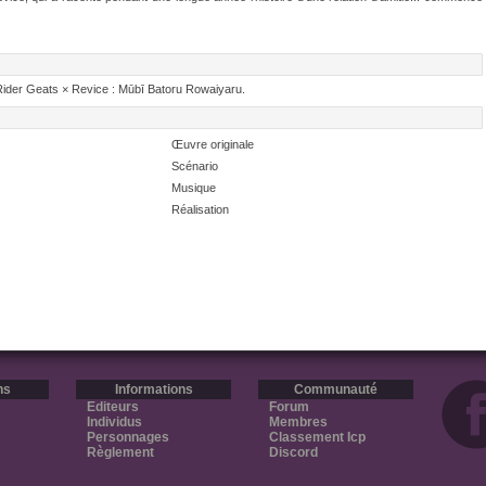
Rider Geats × Revice : Mūbī Batoru Rowaiyaru.
Œuvre originale
Scénario
Musique
Réalisation
ns
Informations
Communauté
Editeurs
Forum
Individus
Membres
Personnages
Classement Icp
Règlement
Discord