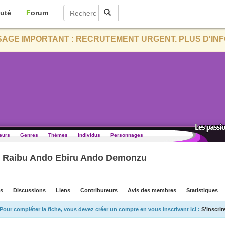
uté
Forum
AGE IMPORTANT : RECRUTEMENT URGENT. PLUS D'INF
eurs
Genres
Thèmes
Individus
Personnages
r Raibu Ando Ebiru Ando Demonzu
s
Discussions
Liens
Contributeurs
Avis des membres
Statistiques
Pour compléter la fiche, vous devez créer un compte en vous inscrivant ici :
S'inscrir