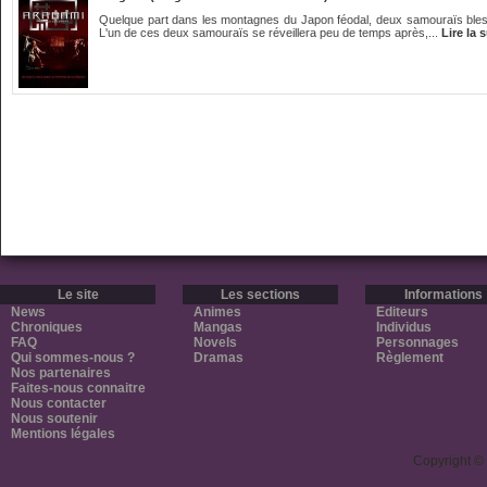
Quelque part dans les montagnes du Japon féodal, deux samouraïs blessé
L'un de ces deux samouraïs se réveillera peu de temps après,...
Lire la 
Le site
Les sections
Informations
News
Animes
Editeurs
Chroniques
Mangas
Individus
FAQ
Novels
Personnages
Qui sommes-nous ?
Dramas
Règlement
Nos partenaires
Faites-nous connaitre
Nous contacter
Nous soutenir
Mentions légales
Copyright ©