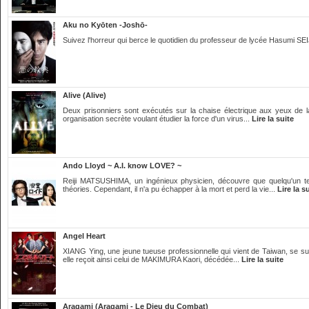
Aku no Kyōten -Joshō-
Suivez l'horreur qui berce le quotidien du professeur de lycée Hasumi SEI
Alive (Alive)
Deux prisonniers sont exécutés sur la chaise électrique aux yeux de la 
organisation secrète voulant étudier la force d'un virus...
Lire la suite
Ando Lloyd ~ A.I. know LOVE? ~
Reiji MATSUSHIMA, un ingénieux physicien, découvre que quelqu'un te
théories. Cependant, il n'a pu échapper à la mort et perd la vie...
Lire la s
Angel Heart
XIANG Ying, une jeune tueuse professionnelle qui vient de Taiwan, se suic
elle reçoit ainsi celui de MAKIMURA Kaori, décédée...
Lire la suite
Aragami (Aragami - Le Dieu du Combat)