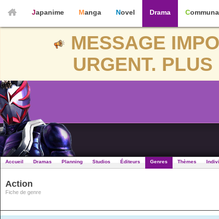
Japanime
Manga
Novel
Drama
Communa
MESSAGE IMPO
URGENT. PLUS 
Accueil
Dramas
Planning
Studios
Éditeurs
Genres
Thèmes
Indiv
Action
Fiche de genre