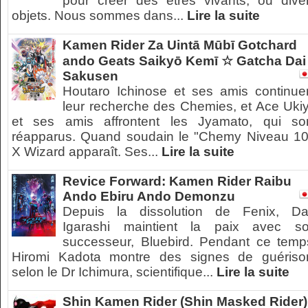
pour créer des êtres vivants, ou dive
objets. Nous sommes dans...
Lire la suite
Kamen Rider Za Uintā Mūbī Gotchard
ando Geats Saikyō Kemī ☆ Gatcha Dai
Sakusen
Houtaro Ichinose et ses amis continue
leur recherche des Chemies, et Ace Uki
et ses amis affrontent les Jyamato, qui so
réapparus. Quand soudain le "Chemy Niveau 10
X Wizard apparaît. Ses...
Lire la suite
Revice Forward: Kamen Rider Raibu
Ando Ebiru Ando Demonzu
Depuis la dissolution de Fenix, Dai
Igarashi maintient la paix avec s
successeur, Bluebird. Pendant ce temp
Hiromi Kadota montre des signes de guériso
selon le Dr Ichimura, scientifique...
Lire la suite
Shin Kamen Rider (Shin Masked Rider)