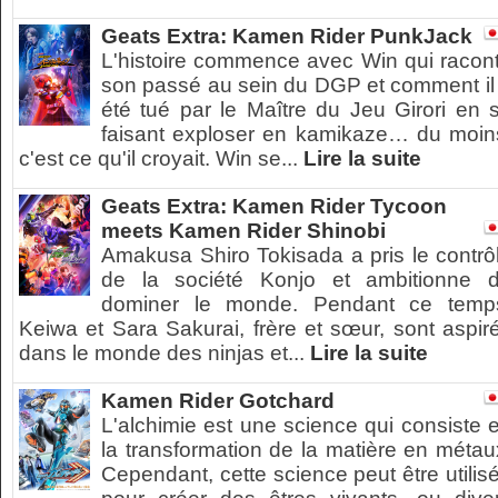
Geats Extra: Kamen Rider PunkJack
L'histoire commence avec Win qui racon
son passé au sein du DGP et comment il
été tué par le Maître du Jeu Girori en 
faisant exploser en kamikaze… du moin
c'est ce qu'il croyait. Win se...
Lire la suite
Geats Extra: Kamen Rider Tycoon
meets Kamen Rider Shinobi
Amakusa Shiro Tokisada a pris le contrô
de la société Konjo et ambitionne 
dominer le monde. Pendant ce temp
Keiwa et Sara Sakurai, frère et sœur, sont aspir
dans le monde des ninjas et...
Lire la suite
Kamen Rider Gotchard
L'alchimie est une science qui consiste 
la transformation de la matière en métau
Cependant, cette science peut être utilis