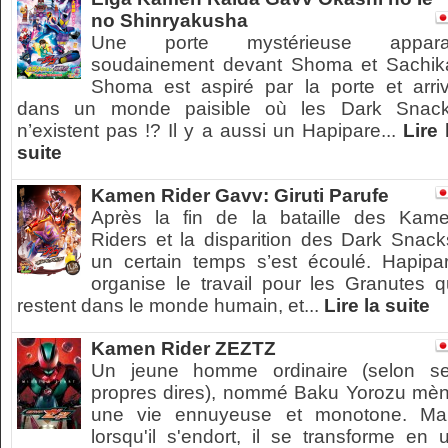
no Shinryakusha
Une porte mystérieuse appara
soudainement devant Shoma et Sachik
Shoma est aspiré par la porte et arri
dans un monde paisible où les Dark Snac
n’existent pas !? Il y a aussi un Hapipare...
Lire 
suite
Kamen Rider Gavv: Giruti Parufe
Après la fin de la bataille des Kam
Riders et la disparition des Dark Snack
un certain temps s’est écoulé. Hapipa
organise le travail pour les Granutes q
restent dans le monde humain, et...
Lire la suite
Kamen Rider ZEZTZ
Un jeune homme ordinaire (selon s
propres dires), nommé Baku Yorozu mè
une vie ennuyeuse et monotone. Ma
lorsqu'il s'endort, il se transforme en 