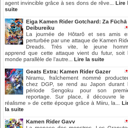
agent invincible grâce à ses dons de rêve...
Lire 
suite
Eiga Kamen Rider Gotchard: Za Fūchā
Deibureiku
La journée de Hôtarô et ses amis e
perturbée par une attaque de Kamen Rid
Dreads. Très vite, le jeune hom
apprend que cette attaque vient du futur, soit 
monde parallèle de l’autre...
Lire la suite
Geats Extra: Kamen Rider Gazer
Niramu, fraîchement nommé producte
chez DGP, se rend au Japon durant 
période Sengoku pour son premi
reportage. Sur place, il découvre le
réalisme » de cette époque grâce à Miiru, la...
Li
la suite
Kamen Rider Gavv
La menace des monstres. Les Granute