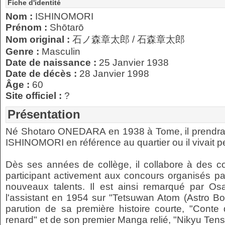
Fiche d'identité
Nom :
ISHINOMORI
Prénom :
Shōtarō
Nom original :
石ノ森章太郎 / 石森章太郎
Genre :
Masculin
Date de naissance :
25 Janvier 1938
Date de décès :
28 Janvier 1998
Âge :
60
Site officiel :
?
Présentation
Né Shotaro ONEDARA en 1938 à Tome, il prend
ISHINOMORI en référence au quartier ou il vivait 
Dès ses années de collège, il collabore à des c
participant activement aux concours organisés p
nouveaux talents. Il est ainsi remarqué par O
l'assistant en 1954 sur "Tetsuwan Atom (Astro Bo
parution de sa première histoire courte, "Cont
renard" et de son premier Manga relié, "Nikyu Tens