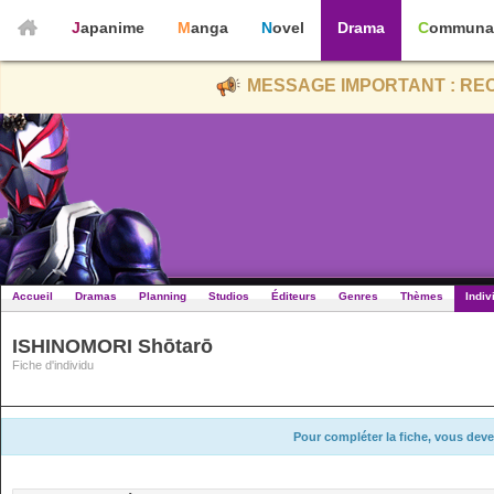
Japanime
Manga
Novel
Drama
Communa
MESSAGE IMPORTANT : REC
Accueil
Dramas
Planning
Studios
Éditeurs
Genres
Thèmes
Indiv
ISHINOMORI Shōtarō
Fiche d'individu
Pour compléter la fiche, vous deve