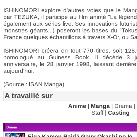
ISHINOMORI explore d'autres voies que le Manga, 
par TEZUKA, il participe au film animé "La légend
également aux séries live. Ses innovations futuri
monstres géants...) poseront les bases du "Toku
France quelques échantillons à travers X-Or, ou S
ISHINOMORI créera en tout 770 titres, soit 12
homologué au Guiness Book. Il décède 3 jo
anniversaire, le 28 janvier 1998, laissant derrièr
aujourd'hui.
(Source : ISAN Manga)
A travaillé sur
Anime
|
Manga
| Drama |
Staff |
Casting
Drama
Eiga Kamen Raidā Gavv Okashi no Ie