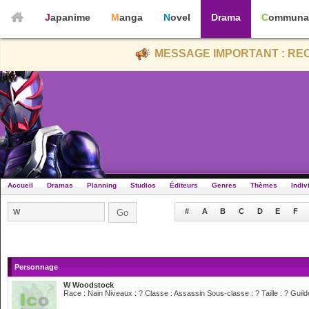
Japanime
Manga
Novel
Drama
Communa
MESSAGE IMPORTANT : REC
Accueil
Dramas
Planning
Studios
Éditeurs
Genres
Thèmes
Indiv
#
A
B
C
D
E
F
Personnage
W Woodstock
Race : Nain Niveaux : ? Classe : Assassin Sous-classe : ? Taille : ? Guil