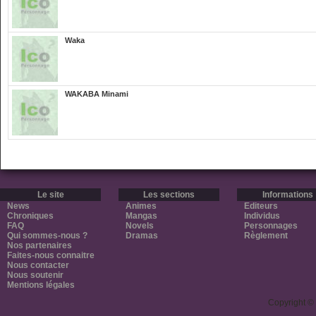
Waka
WAKABA Minami
Le site
Les sections
Informations
News
Animes
Editeurs
Chroniques
Mangas
Individus
FAQ
Novels
Personnages
Qui sommes-nous ?
Dramas
Règlement
Nos partenaires
Faites-nous connaitre
Nous contacter
Nous soutenir
Mentions légales
Copyright ©