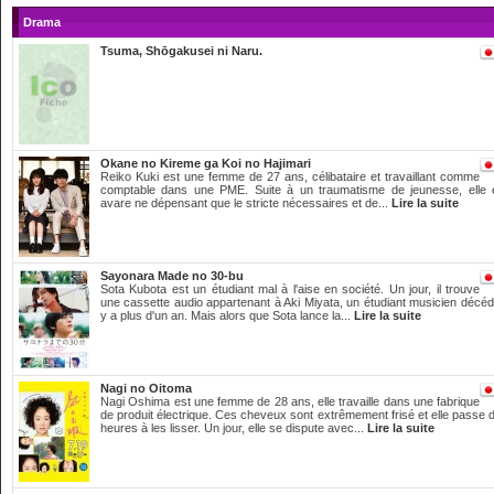
Drama
Tsuma, Shōgakusei ni Naru.
Okane no Kireme ga Koi no Hajimari
Reiko Kuki est une femme de 27 ans, célibataire et travaillant comme
comptable dans une PME. Suite à un traumatisme de jeunesse, elle 
avare ne dépensant que le stricte nécessaires et de...
Lire la suite
Sayonara Made no 30-bu
Sota Kubota est un étudiant mal à l'aise en société. Un jour, il trouve
une cassette audio appartenant à Aki Miyata, un étudiant musicien décédé
y a plus d'un an. Mais alors que Sota lance la...
Lire la suite
Nagi no Oitoma
Nagi Oshima est une femme de 28 ans, elle travaille dans une fabrique
de produit électrique. Ces cheveux sont extrêmement frisé et elle passe 
heures à les lisser. Un jour, elle se dispute avec...
Lire la suite