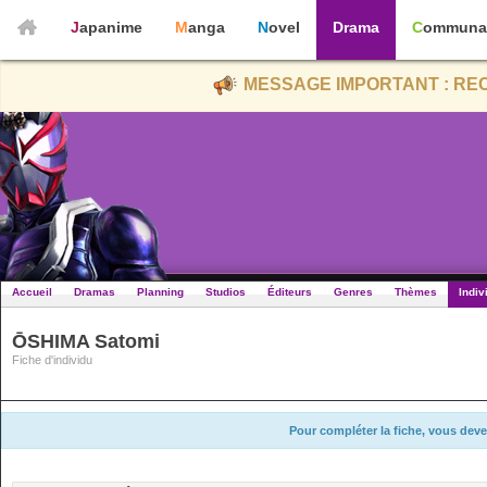
Japanime
Manga
Novel
Drama
Communa
MESSAGE IMPORTANT : REC
Accueil
Dramas
Planning
Studios
Éditeurs
Genres
Thèmes
Indiv
ŌSHIMA Satomi
Fiche d'individu
Pour compléter la fiche, vous deve