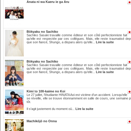
Anata ni wa Kaeru ie ga Aru
Bōkyaku no Sachiko
Sachiko Sasaki travaille comme éditeur et son côté perfectionniste fait
qu'elle est respectée par ces collègues. Mais, elle reste traumatisé dep
que son fiancé, Shungo, a disparu alors qu'elle...
Lire la suite
Bōkyaku no Sachiko
Sachiko Sasaki travaille comme éditeur et son côté perfectionniste fait
qu'elle est respectée par ces collègues. Mais, elle reste traumatisé dep
que son fiancé, Shungo, a disparu alors qu'elle...
Lire la suite
Kimi to 100-kaime no Koi
Le 27 juillet, l'étudiante HINATA Aoi est victime d'un accident. Lorsqu'elle
se réveille, elle se trouve étonnamment en salle de cours, une semaine p
tôt.
Il s'agit justement du moment où...
Lire la suite
Machikōjō no Onna