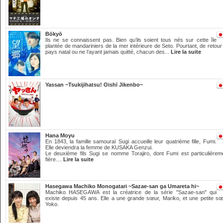
Bōkyō
Ils ne se connaissent pas. Bien qu’ils soient tous nés sur cette île
plantée de mandariniers de la mer intérieure de Seto. Pourtant, de retour
pays natal ou ne l’ayant jamais quitté, chacun des...
Lire la suite
Yassan ~Tsukijihatsu! Oishī Jikenbo~
Hana Moyu
En 1843, la famille samouraï Sugi accueille leur quatrième fille, Fumi.
Elle deviendra la femme de KUSAKA Genzui.
Le deuxième fils Sugi se nomme Torajiro, dont Fumi est particulièrem
fière....
Lire la suite
Hasegawa Machiko Monogatari ~Sazae-san ga Umareta hi~
Machiko HASEGAWA est la créatrice de la série "Sazae-san" qui
existe depuis 45 ans. Elle a une grande sœur, Mariko, et une petite sœ
Yoko.