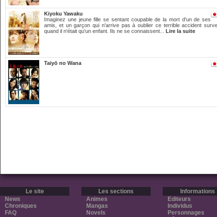
Kiyoku Yawaku
Imaginez une jeune fille se sentant coupable de la mort d'un de ses
amis, et un garçon qui n'arrive pas à oublier ce terrible accident surv
quand il n'était qu'un enfant. Ils ne se connaissent...
Lire la suite
Taiyō no Wana
Le site
Les sections
Informations
News
Animes
Editeurs
Chroniques
Mangas
Individus
FAQ
Novels
Personnages