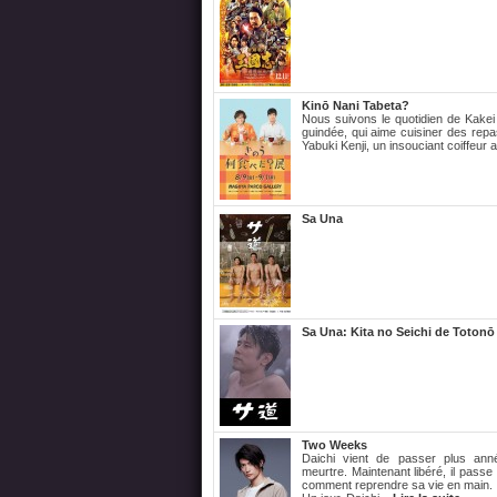
Kinō Nani Tabeta?
Nous suivons le quotidien de Kakei 
guindée, qui aime cuisiner des rep
Yabuki Kenji, un insouciant coiffeur 
Sa Una
Sa Una: Kita no Seichi de Totonō
Two Weeks
Daichi vient de passer plus ann
meurtre. Maintenant libéré, il passe
comment reprendre sa vie en main.