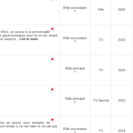
Rôle secondaire
Film
2020
?
Shirō, un avocat à la personnalité
as gastronomiques pour lui et son amant
Rôle secondaire
aux aspects...
Lire la suite
TV
2019
?
Rôle principal
TV
2019
?
Rôle principal
TV Special
2019
?
ées en prison pour tentative de
 son temps à ne rien faire et ne sait pas
Rôle secondaire
TV
2019
?