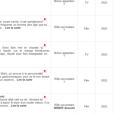
Brève apparition
TV
2021
?
ue vivant caché, il sait parfaitement
 il fréquente un homme plus âgé que lui…
Rôle secondaire
t,...
Lire la suite
Film
2021
?
r Sono Sion met en chantier la
ilms basée sur le manga Kinnikuman
Brève apparition
o, réputé pour être inadaptable en...
TV
2021
?
Shirō, un avocat à la personnalité
as gastronomiques pour lui et son amant
Rôle secondaire
aux aspects...
Lire la suite
Film
2021
?
rs)
’avoir déjà raté sa vie. Vivotant de
 à payer le loyer d’un studio miteux, il se
Rôle secondaire
ureuse...
Lire la suite
Film
2021
SENDŌ Atsushi