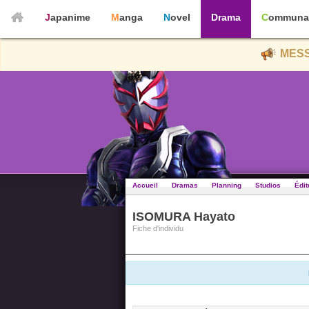
Japanime
Manga
Novel
Drama
Communa
MESS
Accueil
Dramas
Planning
Studios
Édit
ISOMURA Hayato
Fiche d'individu