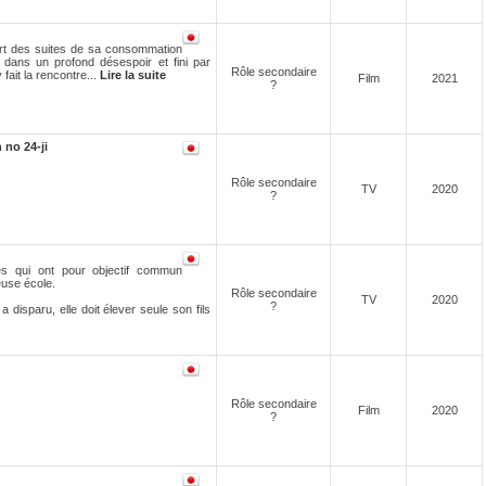
rt des suites de sa consommation
 dans un profond désespoir et fini par
Rôle secondaire
 fait la rencontre...
Lire la suite
Film
2021
?
 no 24-ji
Rôle secondaire
TV
2020
?
s qui ont pour objectif commun
euse école.
Rôle secondaire
TV
2020
?
 disparu, elle doit élever seule son fils
Rôle secondaire
Film
2020
?