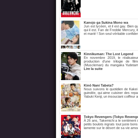
Kanojo ga Sukina Mono wa
Jun est lycéen, et il est gay. Bien q
qui il est. Fan de Freddie Mercury,
et marié ! Son seul véritable confiden
Kinnikuman: The Lost Legend
En novembre 2019, le réalisateu
production d'une trilogie de f
(Muscleman) du mangaka Yudetamag
Lire la suite
Kinō Nani Tabeta?
Nous suivons le quotidien de Kakei 
guindée, qui aime cuisiner des rep
Yabuki Kenji, un insouciant coiffeur 
Tokyo Revengers (Tokyo Revenge
À 26 ans, Takemichi a le sentiment d
petits boulots ingrats tout juste bons
lamente sur le désert de sa vie amo