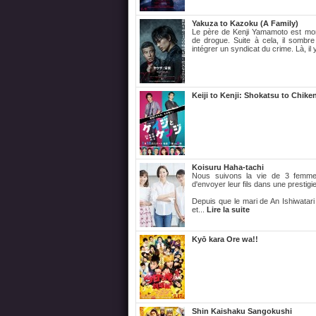
Yakuza to Kazoku (A Family)
Le père de Kenji Yamamoto est mo
de drogue. Suite à cela, il sombre
intégrer un syndicat du crime. Là, il y
Keiji to Kenji: Shokatsu to Chiken
Koisuru Haha-tachi
Nous suivons la vie de 3 femme
d'envoyer leur fils dans une prestigi
Depuis que le mari de An Ishiwatari a
et...
Lire la suite
Kyō kara Ore wa!!
Shin Kaishaku Sangokushi