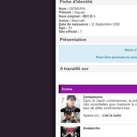
Fiche d'identité
Nom :
ISOMURA
Prénom :
Hayato
Nom original :
磯村勇斗
Genre :
Masculin
Date de naissance :
11 Septembre 1992
Âge :
33
Site officiel :
?
Présentation
Nous n'
Peut-être pourrais-tu nou
A travaillé sur
Drama
Zenkamono
Dans le Japon contemporain, la pré
clés essentielles pour maintenir la 
taux de délits extrêmement bas.
Agawa est...
Lire la suite
Avalanche