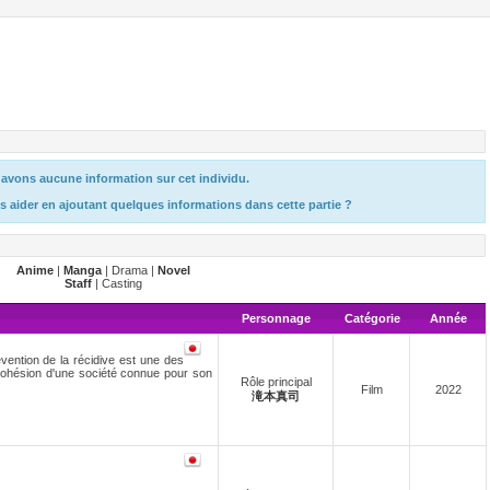
avons aucune information sur cet individu.
s aider en ajoutant quelques informations dans cette partie ?
Anime
|
Manga
| Drama |
Novel
Staff
| Casting
Personnage
Catégorie
Année
vention de la récidive est une des
cohésion d'une société connue pour son
Rôle principal
Film
2022
滝本真司