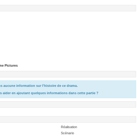
one Pictures
 aucune information sur l'histoire de ce drama.
s aider en ajoutant quelques informations dans cette partie ?
Réalisation
Scénario