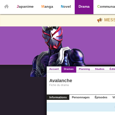
Japanime
Manga
Novel
Drama
Communa
MESS
Accueil
Dramas
Planning
Studios
Édit
Avalanche
Fiche du drama
Informations
Personnages
Épisodes
V