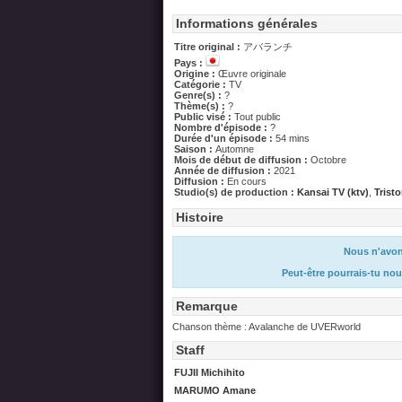
Informations générales
Titre original :
アバランチ
Pays :
Origine :
Œuvre originale
Catégorie :
TV
Genre(s) :
?
Thème(s) :
?
Public visé :
Tout public
Nombre d'épisode :
?
Durée d'un épisode :
54 mins
Saison :
Automne
Mois de début de diffusion :
Octobre
Année de diffusion :
2021
Diffusion :
En cours
Studio(s) de production :
Kansai TV (ktv)
,
Trist
Histoire
Nous n'avons
Peut-être pourrais-tu nou
Remarque
Chanson thème : Avalanche de UVERworld
Staff
FUJII Michihito
MARUMO Amane