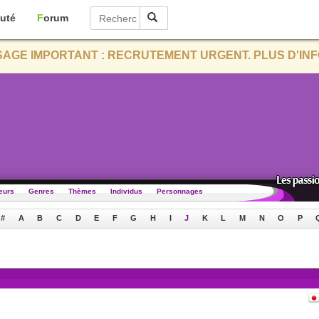
uté
Forum
AGE IMPORTANT : RECRUTEMENT URGENT. PLUS D'INF
eurs
Genres
Thèmes
Individus
Personnages
#
A
B
C
D
E
F
G
H
I
J
K
L
M
N
O
P