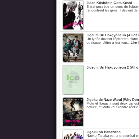
Jidan Kōshōnin Gota Keshi
Shirai possède un sens de l’obse
rencontrent les gens. Il devient de 
Jigeum Uri Hakgyoneun (All of 
Un lycée devient l'épicentre d'une
ou risquer d'être à leur tour...
Lire 
Jigeum Uri Hakgyoneun 2 (All of
Jigoku de Naze Warui (Why Don't
Muto et Ikegami sont deux gangste
actrice, et Muto veut rendre réel l
Jigoku no Hanazono
Naoko Tanaka est une secrétaire d