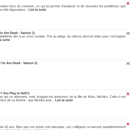
rvation hors du commun, ce qui lui permet d’analyser et de résoudre les problèmes que
se fait négociateur...
Lire la suite
Us Are Dead - Saison 1)
 épidémie liée à un virus zombie. Pris au piège, les élèves devront lutter pour s'échapper
la suite
 Us Are Dead - Saison 2)
 You Play in Hell?)
r qui se détestent, mais Ikegami est amoureux de la fille de Muto, Michiko. Celle-ci est
e rêve de sa femme : que Michiko joue...
Lire la suite
e 26 ans. Bien que son poste soit classique, ces collègues se lancent quotidiennement