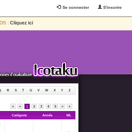
Se connecter
S'inscrire
OS :
Cliquez ici
Q
R
S
T
U
V
W
X
Y
Z
«
<
1
2
3
4
5
>
»
Catégorie
Année
WL