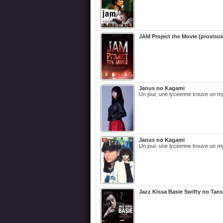
JAM Project the Movie (provisoi
Janus no Kagami
Un jour, une lycéenne trouve un my
Janus no Kagami
Un jour, une lycéenne trouve un my
Jazz Kissa Basie Swifty no Tans