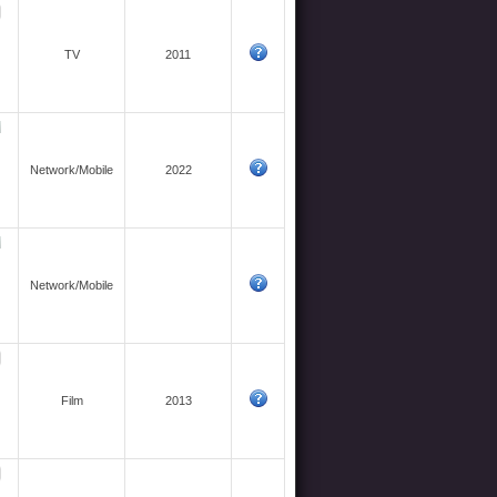
TV
2011
Network/Mobile
2022
Network/Mobile
Film
2013