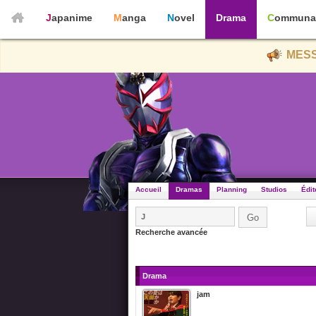
Japanime
Manga
Novel
Drama
Communa
MESS
Accueil
Dramas
Planning
Studios
Édit
Recherche avancée
Drama
jam