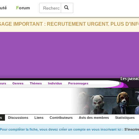
uté
Forum
AGE IMPORTANT : RECRUTEMENT URGENT. PLUS D'INF
eurs
Genres
Thèmes
Individus
Personnages
s
Discussions
Liens
Contributeurs
Avis des membres
Statistiques
Pour compléter la fiche, vous devez créer un compte en vous inscrivant ici :
S'inscrir