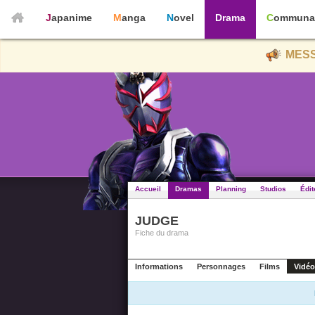
Japanime
Manga
Novel
Drama
Communa
MESS
Accueil
Dramas
Planning
Studios
Édit
JUDGE
Fiche du drama
Informations
Personnages
Films
Vidéo