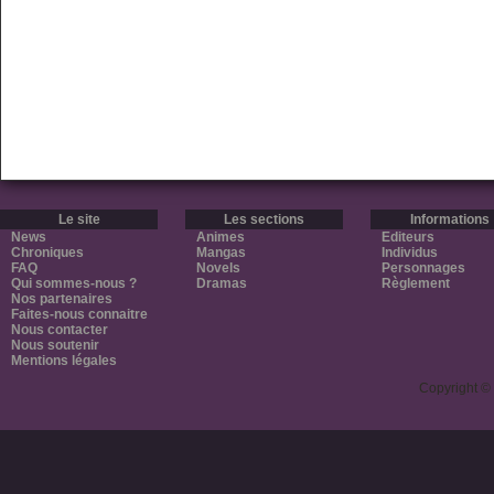
Le site
Les sections
Informations
News
Animes
Editeurs
Chroniques
Mangas
Individus
FAQ
Novels
Personnages
Qui sommes-nous ?
Dramas
Règlement
Nos partenaires
Faites-nous connaitre
Nous contacter
Nous soutenir
Mentions légales
Copyright ©