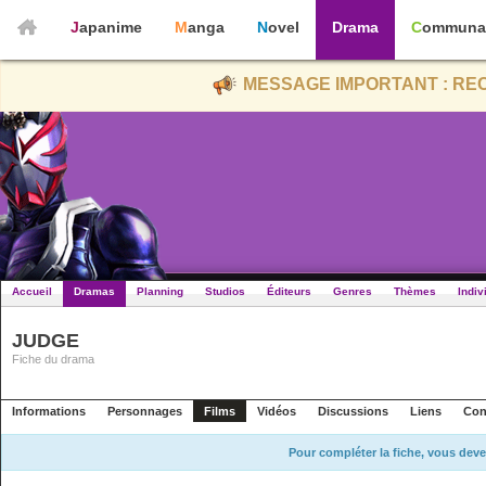
Japanime
Manga
Novel
Drama
Communa
MESSAGE IMPORTANT : REC
Accueil
Dramas
Planning
Studios
Éditeurs
Genres
Thèmes
Indiv
JUDGE
Fiche du drama
Informations
Personnages
Films
Vidéos
Discussions
Liens
Con
Pour compléter la fiche, vous deve