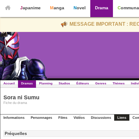
Japanime
Manga
Novel
Drama
Communa
MESSAGE IMPORTANT : REC
Accueil
Dramas
Planning
Studios
Éditeurs
Genres
Thèmes
Indiv
Sora ni Sumu
Fiche du drama
Informations
Personnages
Films
Vidéos
Discussions
Liens
Con
Préquelles