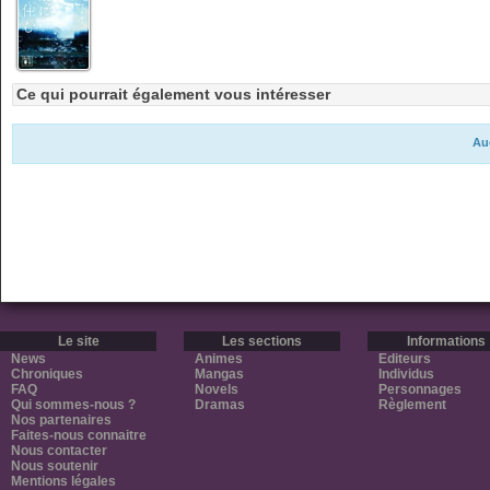
Ce qui pourrait également vous intéresser
Au
Le site
Les sections
Informations
News
Animes
Editeurs
Chroniques
Mangas
Individus
FAQ
Novels
Personnages
Qui sommes-nous ?
Dramas
Règlement
Nos partenaires
Faites-nous connaitre
Nous contacter
Nous soutenir
Mentions légales