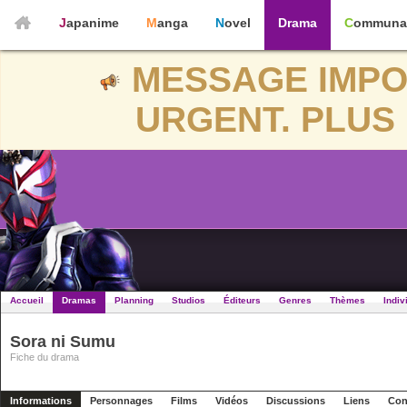
Japanime
Manga
Novel
Drama
Communa
MESSAGE IMPO
URGENT. PLUS 
Accueil
Dramas
Planning
Studios
Éditeurs
Genres
Thèmes
Indiv
Sora ni Sumu
Fiche du drama
Informations
Personnages
Films
Vidéos
Discussions
Liens
Con