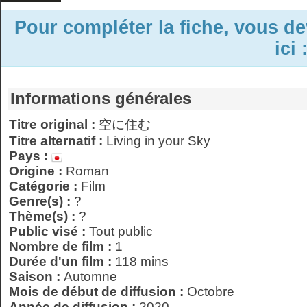
Pour compléter la fiche, vous d
ici 
Informations générales
Titre original :
空に住む
Titre alternatif :
Living in your Sky
Pays :
Origine :
Roman
Catégorie :
Film
Genre(s) :
?
Thème(s) :
?
Public visé :
Tout public
Nombre de film :
1
Durée d'un film :
118 mins
Saison :
Automne
Mois de début de diffusion :
Octobre
Année de diffusion :
2020