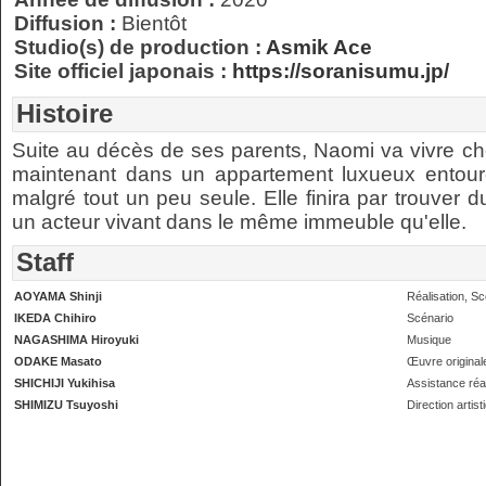
Diffusion :
Bientôt
Studio(s) de production :
Asmik Ace
Site officiel japonais :
https://soranisumu.jp/
Histoire
Suite au décès de ses parents, Naomi va vivre che
maintenant dans un appartement luxueux entouré
malgré tout un peu seule. Elle finira par trouver d
un acteur vivant dans le même immeuble qu'elle.
Staff
AOYAMA Shinji
Réalisation, Sc
IKEDA Chihiro
Scénario
NAGASHIMA Hiroyuki
Musique
ODAKE Masato
Œuvre original
SHICHIJI Yukihisa
Assistance réal
SHIMIZU Tsuyoshi
Direction artist