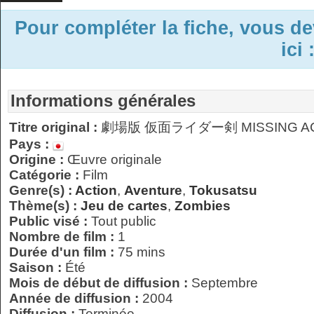
Pour compléter la fiche, vous d
ici 
Informations générales
Titre original :
劇場版 仮面ライダー剣 MISSING A
Pays :
Origine :
Œuvre originale
Catégorie :
Film
Genre(s) :
Action
,
Aventure
,
Tokusatsu
Thème(s) :
Jeu de cartes
,
Zombies
Public visé :
Tout public
Nombre de film :
1
Durée d'un film :
75 mins
Saison :
Été
Mois de début de diffusion :
Septembre
Année de diffusion :
2004
Diffusion :
Terminée