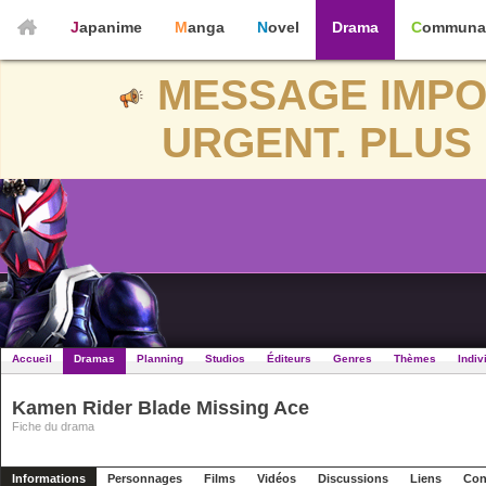
Japanime
Manga
Novel
Drama
Communa
MESSAGE IMPO
URGENT. PLUS 
Accueil
Dramas
Planning
Studios
Éditeurs
Genres
Thèmes
Indiv
Kamen Rider Blade Missing Ace
Fiche du drama
Informations
Personnages
Films
Vidéos
Discussions
Liens
Con