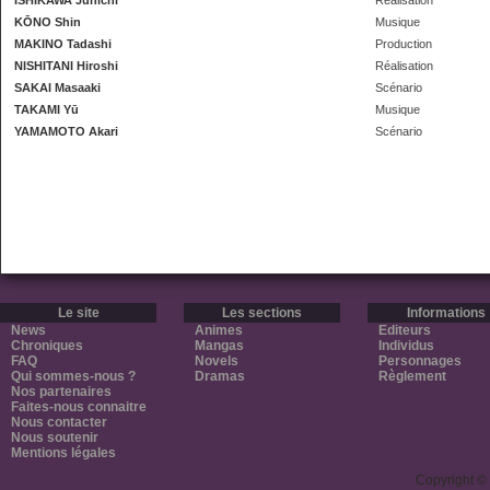
ISHIKAWA Junichi
Réalisation
KŌNO Shin
Musique
MAKINO Tadashi
Production
NISHITANI Hiroshi
Réalisation
SAKAI Masaaki
Scénario
TAKAMI Yū
Musique
YAMAMOTO Akari
Scénario
Le site
Les sections
Informations
News
Animes
Editeurs
Chroniques
Mangas
Individus
FAQ
Novels
Personnages
Qui sommes-nous ?
Dramas
Règlement
Nos partenaires
Faites-nous connaitre
Nous contacter
Nous soutenir
Mentions légales
Copyright ©