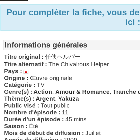
Pour compléter la fiche, vous d
ici 
Informations générales
Titre original :
任侠ヘルパー
Titre alternatif :
The Chivalrous Helper
Pays :
Origine :
Œuvre originale
Catégorie :
TV
Genre(s) :
Action
,
Amour & Romance
,
Tranche d
Thème(s) :
Argent
,
Yakuza
Public visé :
Tout public
Nombre d'épisode :
11
Durée d'un épisode :
45 mins
Saison :
Été
Mois de début de diffusion :
Juillet
Année de diffusion :
2009