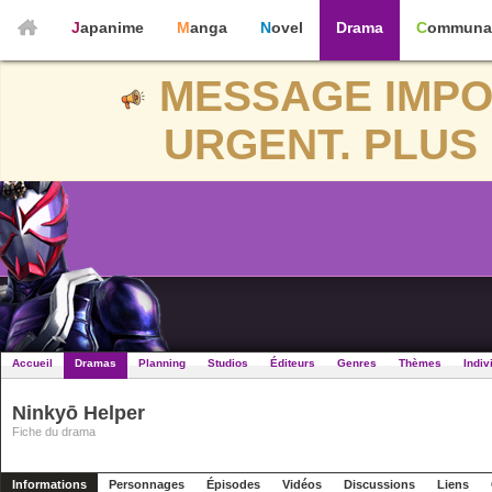
Japanime
Manga
Novel
Drama
Communa
MESSAGE IMPO
URGENT. PLUS 
Accueil
Dramas
Planning
Studios
Éditeurs
Genres
Thèmes
Indiv
Ninkyō Helper
Fiche du drama
Informations
Personnages
Épisodes
Vidéos
Discussions
Liens