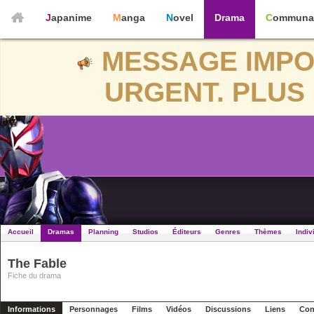
Japanime
Manga
Novel
Drama
Communa
MESSAGE IMPO
URGENT. PLUS 
Accueil
Dramas
Planning
Studios
Éditeurs
Genres
Thèmes
Indiv
The Fable
Fiche du drama
Informations
Personnages
Films
Vidéos
Discussions
Liens
Con