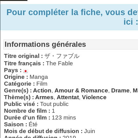
Pour compléter la fiche, vous d
ici 
Informations générales
Titre original :
ザ・ファブル
Titre français :
The Fable
Pays :
Origine :
Manga
Catégorie :
Film
Genre(s) :
Action
,
Amour & Romance
,
Drame
,
M
Thème(s) :
Armes
,
Attentat
,
Violence
Public visé :
Tout public
Nombre de film :
1
Durée d'un film :
123 mins
Saison :
Été
Mois de début de diffusion :
Juin
Année de diffusion :
2019