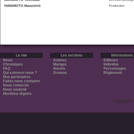
YAMAMOTO Mataichirō
Production
Le site
Les sections
Informations
News
Animes
Editeurs
Chroniques
Mangas
Individus
FAQ
Novels
Personnages
Qui sommes-nous ?
Dramas
Règlement
Nos partenaires
Faites-nous connaitre
Nous contacter
Nous soutenir
Mentions légales
Copyright ©