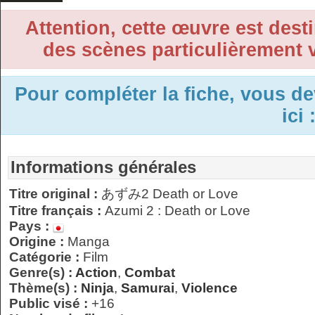
Attention, cette œuvre est desti
des scènes particulièrement v
Pour compléter la fiche, vous d
ici 
Informations générales
Titre original :
あずみ2 Death or Love
Titre français :
Azumi 2 : Death or Love
Pays :
Origine :
Manga
Catégorie :
Film
Genre(s) :
Action
,
Combat
Thème(s) :
Ninja
,
Samurai
,
Violence
Public visé :
+16