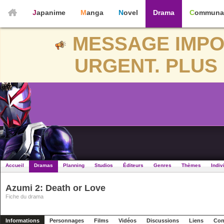
Japanime
Manga
Novel
Drama
Communa
MESSAGE IMPO
URGENT. PLUS 
Accueil
Dramas
Planning
Studios
Éditeurs
Genres
Thèmes
Indiv
Azumi 2: Death or Love
Fiche du drama
Informations
Personnages
Films
Vidéos
Discussions
Liens
Con