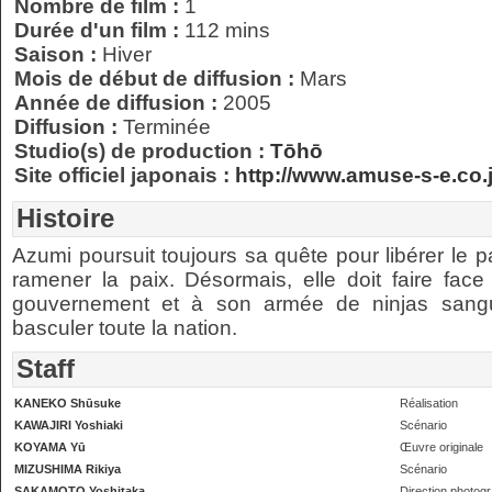
Nombre de film :
1
Durée d'un film :
112 mins
Saison :
Hiver
Mois de début de diffusion :
Mars
Année de diffusion :
2005
Diffusion :
Terminée
Studio(s) de production :
Tōhō
Site officiel japonais :
http://www.amuse-s-e.co.
Histoire
Azumi poursuit toujours sa quête pour libérer le 
ramener la paix. Désormais, elle doit faire fac
gouvernement et à son armée de ninjas sangui
basculer toute la nation.
Staff
KANEKO Shūsuke
Réalisation
KAWAJIRI Yoshiaki
Scénario
KOYAMA Yū
Œuvre originale
MIZUSHIMA Rikiya
Scénario
SAKAMOTO Yoshitaka
Direction photog