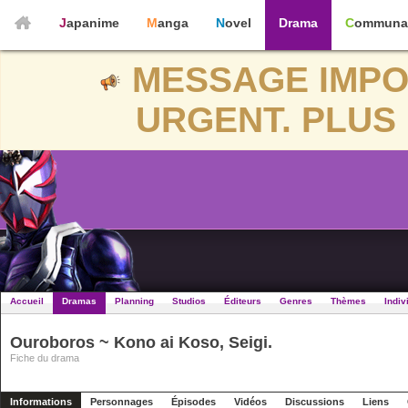
Japanime
Manga
Novel
Drama
Communa
MESSAGE IMPO
URGENT. PLUS 
Accueil
Dramas
Planning
Studios
Éditeurs
Genres
Thèmes
Indiv
Ouroboros ~ Kono ai Koso, Seigi.
Fiche du drama
Informations
Personnages
Épisodes
Vidéos
Discussions
Liens