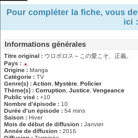
Pour compléter la fiche, vous d
ici 
Informations générales
Titre original :
ウロボロス～この愛こそ、正義。
Pays :
Origine :
Manga
Catégorie :
TV
Genre(s) :
Action
,
Mystère
,
Policier
Thème(s) :
Corruption
,
Justice
,
Vengeance
Public visé :
+10
Nombre d'épisode :
10
Durée d'un épisode :
54 mins
Saison :
Hiver
Mois de début de diffusion :
Janvier
Année de diffusion :
2015
Diffusion :
Terminée