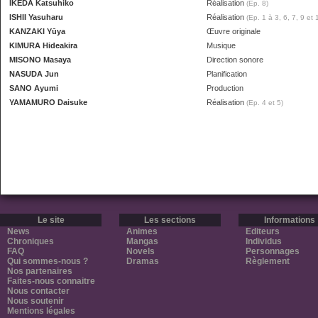
IKEDA Katsuhiko
Réalisation
(Ep. 8)
ISHII Yasuharu
Réalisation
(Ep. 1 à 3, 6, 7, 9 et 
KANZAKI Yūya
Œuvre originale
KIMURA Hideakira
Musique
MISONO Masaya
Direction sonore
NASUDA Jun
Planification
SANO Ayumi
Production
YAMAMURO Daisuke
Réalisation
(Ep. 4 et 5)
Le site
Les sections
Informations
News
Animes
Editeurs
Chroniques
Mangas
Individus
FAQ
Novels
Personnages
Qui sommes-nous ?
Dramas
Règlement
Nos partenaires
Faites-nous connaitre
Nous contacter
Nous soutenir
Mentions légales