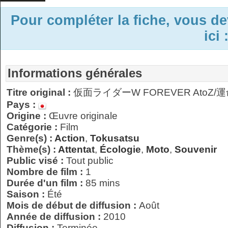
Pour compléter la fiche, vous d
ici 
Informations générales
Titre original :
仮面ライダーW FOREVER AtoZ
Pays :
Origine :
Œuvre originale
Catégorie :
Film
Genre(s) :
Action
,
Tokusatsu
Thème(s) :
Attentat
,
Écologie
,
Moto
,
Souvenir
Public visé :
Tout public
Nombre de film :
1
Durée d'un film :
85 mins
Saison :
Été
Mois de début de diffusion :
Août
Année de diffusion :
2010
Diffusion :
Terminée