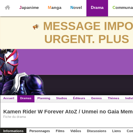
Japanime
Manga
Novel
Drama
Communa
MESSAGE IMPO
URGENT. PLUS 
Accueil
Dramas
Planning
Studios
Éditeurs
Genres
Thèmes
Indiv
Kamen Rider W Forever AtoZ / Unmei no Gaia Mem
Fiche du drama
Informations
Personnages
Films
Vidéos
Discussions
Liens
Con