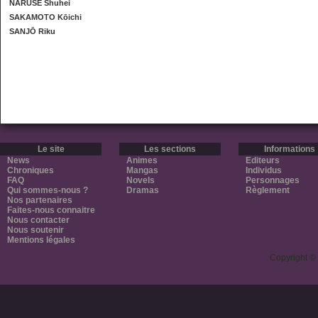
NARUSE Shuhei
SAKAMOTO Kōichi
SANJŌ Riku
Le site
Les sections
Informations
News
Animes
Editeurs
Chroniques
Mangas
Individus
FAQ
Novels
Personnages
Qui sommes-nous ?
Dramas
Règlement
Nos partenaires
Faites-nous connaitre
Nous contacter
Nous soutenir
Mentions légales
Copyright ©