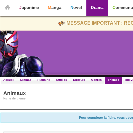
Japanime
Manga
Novel
Drama
Communa
MESSAGE IMPORTANT : REC
Accueil
Dramas
Planning
Studios
Éditeurs
Genres
Thèmes
Indiv
Animaux
Fiche de thème
Pour compléter la fiche, vous deve