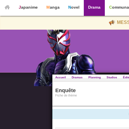
Japanime
Manga
Novel
Drama
Communa
MESS
Accueil
Dramas
Planning
Studios
Édit
Enquête
Fiche de thème