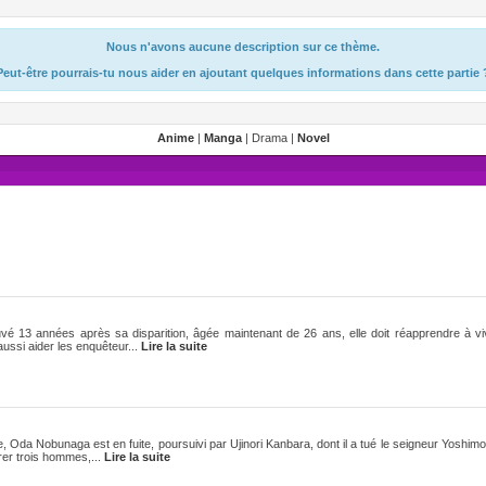
Nous n'avons aucune description sur ce thème.
Peut-être pourrais-tu nous aider en ajoutant quelques informations dans cette partie 
Anime
|
Manga
| Drama |
Novel
ouvé 13 années après sa disparition, âgée maintenant de 26 ans, elle doit réapprendre à v
ussi aider les enquêteur...
Lire la suite
, Oda Nobunaga est en fuite, poursuivi par Ujinori Kanbara, dont il a tué le seigneur Yoshi
rer trois hommes,...
Lire la suite