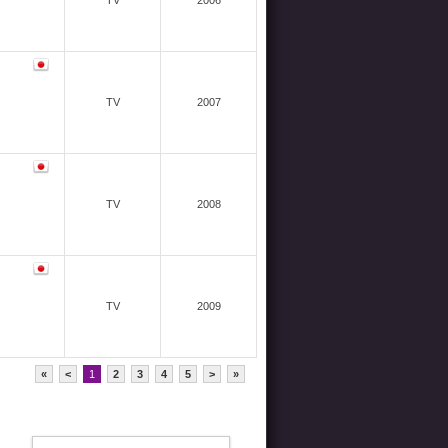
TV
2006
TV
2007
TV
2008
TV
2009
«
<
1
2
3
4
5
>
»