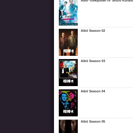
Aibō -Gekijōban IV- Shuto Kurai
Aibō Season 02
Aibō Season 03
Aibō Season 04
Aibō Season 05