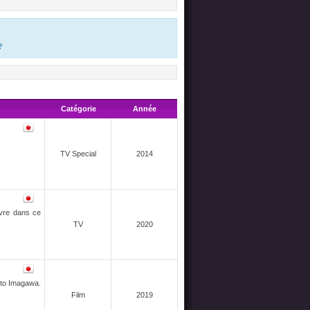
?
Catégorie
Année
TV Special
2014
ivre dans ce
TV
2020
moto Imagawa.
Film
2019