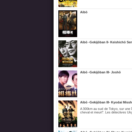
Aibō
Aibō -Gekijōban II- Keishichō S
Aibō -Gekijōban III- Joshō
Aibō -Gekijōban III- Kyodai Miss
A 300km au sud de Tokyo, sur une île
cheval et meurt". Les détectives U