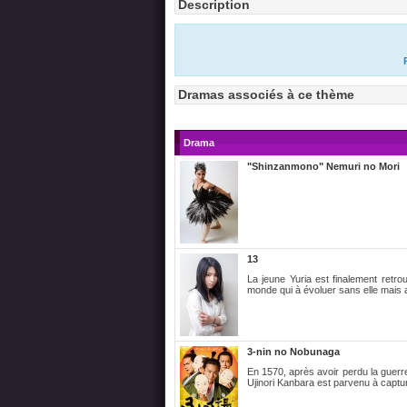
Description
Dramas associés à ce thème
Drama
"Shinzanmono" Nemuri no Mori
13
La jeune Yuria est finalement retr
monde qui à évoluer sans elle mais a
3-nin no Nobunaga
En 1570, après avoir perdu la guerre
Ujinori Kanbara est parvenu à captu