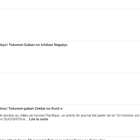
enkyo! Tokumei-Gakari no Ichiban Nagaiyo
hitsu! Tokumei-gakari Zekkai no Kotō e
 perdue au milieu de l'océan Pacifique, un article de journal fait parler de lui "Un homme est
kyo SUGISHITA et...
Lire la suite