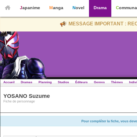
Japanime
Manga
Novel
Drama
Communa
MESSAGE IMPORTANT : REC
Accueil
Dramas
Planning
Studios
Éditeurs
Genres
Thèmes
Indiv
YOSANO Suzume
Fiche de personnage
Pour compléter la fiche, vous deve