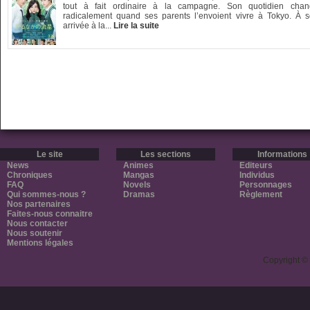
tout à fait ordinaire à la campagne. Son quotidien cha
radicalement quand ses parents l’envoient vivre à Tokyo. À 
arrivée à la...
Lire la suite
Le site
Les sections
Informations
News
Animes
Editeurs
Chroniques
Mangas
Individus
FAQ
Novels
Personnages
Qui sommes-nous ?
Dramas
Règlement
Nos partenaires
Faites-nous connaitre
Nous contacter
Nous soutenir
Mentions légales
Copyright ©