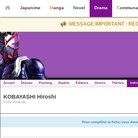
Japanime
Manga
Novel
Drama
Communa
MESSAGE IMPORTANT : REC
Accueil
Dramas
Planning
Studios
Éditeurs
Genres
Thèmes
Indiv
KOBAYASHI Hiroshi
Fiche d'individu
Pour compléter la fiche, vous deve