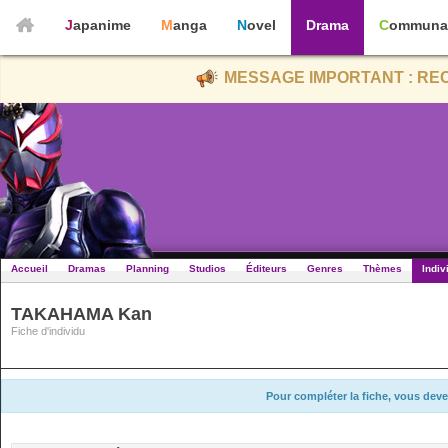
Japanime
Manga
Novel
Drama
Communa
MESSAGE IMPORTANT : REC
Accueil
Dramas
Planning
Studios
Éditeurs
Genres
Thèmes
Indiv
TAKAHAMA Kan
Fiche d'individu
Pour compléter la fiche, vous deve