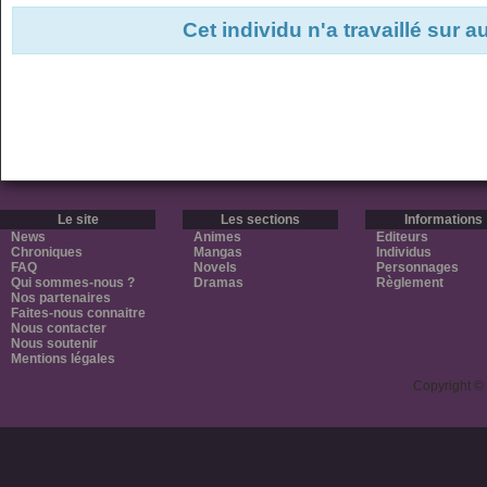
Cet individu n'a travaillé sur 
Le site
Les sections
Informations
News
Animes
Editeurs
Chroniques
Mangas
Individus
FAQ
Novels
Personnages
Qui sommes-nous ?
Dramas
Règlement
Nos partenaires
Faites-nous connaitre
Nous contacter
Nous soutenir
Mentions légales
Copyright ©