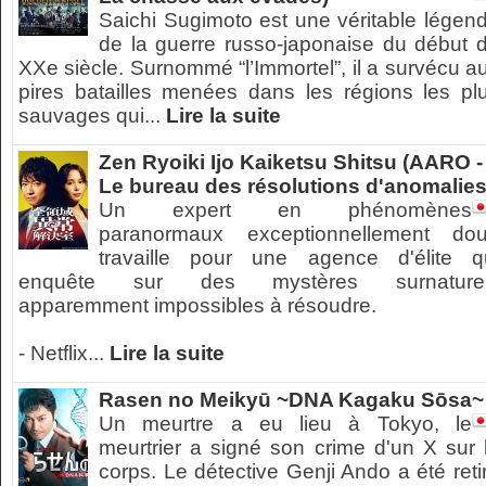
Saichi Sugimoto est une véritable légen
de la guerre russo-japonaise du début 
XXe siècle. Surnommé “l’Immortel”, il a survécu a
pires batailles menées dans les régions les pl
sauvages qui...
Lire la suite
Zen Ryoiki Ijo Kaiketsu Shitsu (AARO -
Le bureau des résolutions d'anomalies
Un expert en phénomènes
paranormaux exceptionnellement do
travaille pour une agence d'élite q
enquête sur des mystères surnature
apparemment impossibles à résoudre.
- Netflix...
Lire la suite
Rasen no Meikyū ~DNA Kagaku Sōsa~
Un meurtre a eu lieu à Tokyo, le
meurtrier a signé son crime d'un X sur 
corps. Le détective Genji Ando a été reti