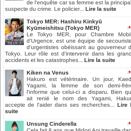
de l'enquête car sa femme est la principa
suspecte du crime. Le policier...
Lire la suite
Tokyo MER: Hashiru Kinkyū
Kyūmeishitsu (Tokyo MER)
Le Tokyo MER, pour Chambre Mobi
d'Urgence, est une équipe de secourist
d'urgentistes obéissant au gouverneur 
Tokyo. Leur rôle est d'intervenir dans les gran
accidents et les catastrophes...
Lire la suite
Kiken na Venus
Hakuro est vétérinaire. Un jour, Kae
Yagami, la femme de son demi-frèr
l'informe que celui-ci a disparu. Bien qu'
ait renié le nom des Yagami, Haku
accepte de l'aider dans ses recherches...
Lire 
suite
Unsung Cinderella
Cela fait 8 ans que Midori Aoi travaille da