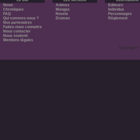
Le site
Les sections
Informations
News
Animes
Editeurs
Chroniques
Mangas
Individus
FAQ
Novels
Personnages
Qui sommes-nous ?
Dramas
Règlement
Nos partenaires
Faites-nous connaitre
Nous contacter
Nous soutenir
Mentions légales
Copyright ©