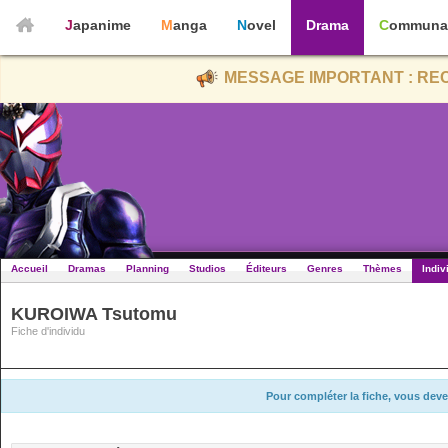
Japanime
Manga
Novel
Drama
Communa
MESSAGE IMPORTANT : REC
Accueil
Dramas
Planning
Studios
Éditeurs
Genres
Thèmes
Indiv
KUROIWA Tsutomu
Fiche d'individu
Pour compléter la fiche, vous deve