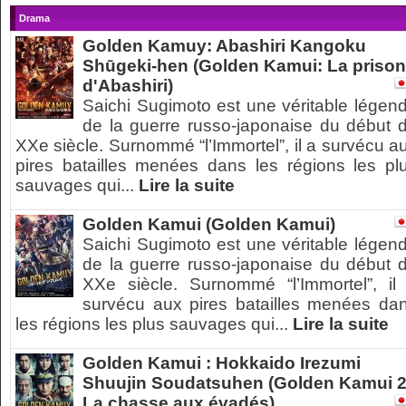
Drama
Golden Kamuy: Abashiri Kangoku
Shūgeki-hen (Golden Kamui: La prison
d'Abashiri)
Saichi Sugimoto est une véritable légen
de la guerre russo-japonaise du début 
XXe siècle. Surnommé “l’Immortel”, il a survécu a
pires batailles menées dans les régions les pl
sauvages qui...
Lire la suite
Golden Kamui (Golden Kamui)
Saichi Sugimoto est une véritable légen
de la guerre russo-japonaise du début 
XXe siècle. Surnommé “l’Immortel”, il
survécu aux pires batailles menées da
les régions les plus sauvages qui...
Lire la suite
Golden Kamui : Hokkaido Irezumi
Shuujin Soudatsuhen (Golden Kamui 2
La chasse aux évadés)