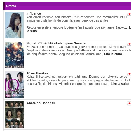
Drama
Influence
Afin qu'on raconte son histoire, Yuri rencontre une romancière et lui
avoue un triple homicide commis avec deux de ces amies.
Retour en arrière, encore lycéenne Yuri appris que son amie Satoko...
L
la suite
Signal: Chōki Mikaiketsu-jiken Sōsahan
En 2021, un membre haut-placé du gouvernement trouve la mort dans
l'explosion de sa limousine. Bien que l'affaire soit classé comme un accide
les enquêteurs Kento Saegusa et Misaki Sakurai ont...
Lire la suite
10 no Himitsu
Keita Shirakawa est expert en bâtiment. Depuis son divorce avec
Yukiko Sendai, avocate pour une grande compagnie du bâtiment, il él
seul sa fille de 14 ans, Hitomi et espère être un père idéal...
Lire la suite
Anata no Bandesu