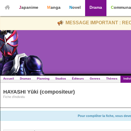
Japanime
Manga
Novel
Drama
Communa
MESSAGE IMPORTANT : REC
Accueil
Dramas
Planning
Studios
Éditeurs
Genres
Thèmes
Indiv
HAYASHI Yūki (compositeur)
Fiche d'individu
Pour compléter la fiche, vous deve