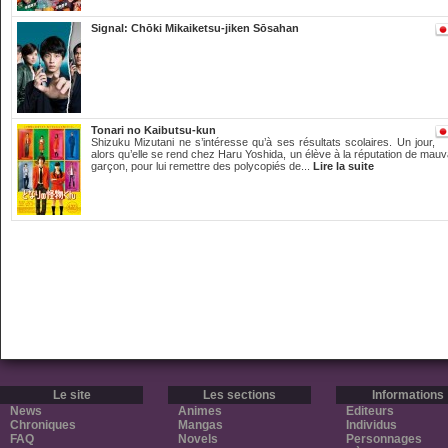
Signal: Chōki Mikaiketsu-jiken Sōsahan
Tonari no Kaibutsu-kun
Shizuku Mizutani ne s’intéresse qu’à ses résultats scolaires. Un jour,
alors qu’elle se rend chez Haru Yoshida, un élève à la réputation de mauv
garçon, pour lui remettre des polycopiés de...
Lire la suite
Le site
Les sections
Informations
News
Animes
Editeurs
Chroniques
Mangas
Individus
FAQ
Novels
Personnages