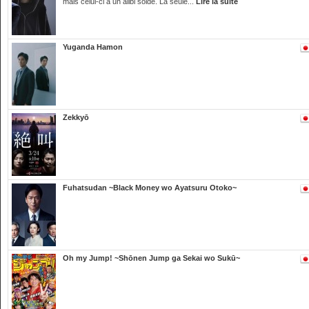
mais celui-ci à un alibi solde. La seule...
Lire la suite
Yuganda Hamon
Zekkyō
Fuhatsudan ~Black Money wo Ayatsuru Otoko~
Oh my Jump! ~Shōnen Jump ga Sekai wo Sukū~