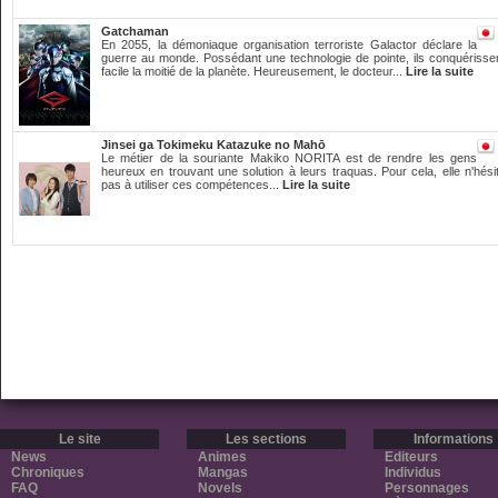
Gatchaman
En 2055, la démoniaque organisation terroriste Galactor déclare la
guerre au monde. Possédant une technologie de pointe, ils conquérisse
facile la moitié de la planète. Heureusement, le docteur...
Lire la suite
Jinsei ga Tokimeku Katazuke no Mahō
Le métier de la souriante Makiko NORITA est de rendre les gens
heureux en trouvant une solution à leurs traquas. Pour cela, elle n'hési
pas à utiliser ces compétences...
Lire la suite
Le site
Les sections
Informations
News
Animes
Editeurs
Chroniques
Mangas
Individus
FAQ
Novels
Personnages