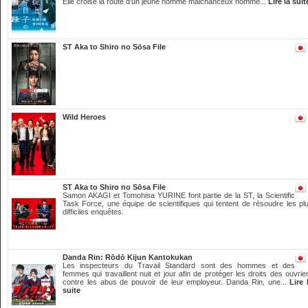
Elle croise la route d'un jeune homme malchanceux nommé...
Lire la suit
ST Aka to Shiro no Sōsa File
Wild Heroes
ST Aka to Shiro no Sōsa File
Samon AKAGI et Tomohisa YURINE font partie de la ST, la Scientific
Task Force, une équipe de scientifiques qui tentent de résoudre les pl
difficiles enquêtes.
Danda Rin: Rōdō Kijun Kantokukan
Les inspecteurs du Travail Standard sont des hommes et des
femmes qui travaillent nuit et jour afin de protéger les droits des ouvrie
contre les abus de pouvoir de leur employeur. Danda Rin, une...
Lire 
suite