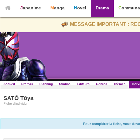
Japanime
Manga
Novel
Drama
Communa
MESSAGE IMPORTANT : REC
Accueil
Dramas
Planning
Studios
Éditeurs
Genres
Thèmes
Indiv
SATŌ Tōya
Fiche d'individu
Pour compléter la fiche, vous deve