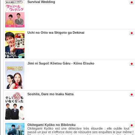
Survival Wedding
Uchi no Otto wa Shigoto ga Dekinai
Jimi ni Sugoi! Kōetsu Gāru - Kōno Etsuko
Soshite, Dare mo Inaku Natta
Okitegami Kyōko no Bibōroku
Okitegami Kyōko est une détective très étourdie : elle oublie tout
passé un jour et s'efforce donc de résoudre ses enquêtes le jour même !