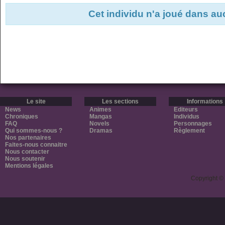
Cet individu n'a joué dans a
Le site
Les sections
Informations
News
Animes
Editeurs
Chroniques
Mangas
Individus
FAQ
Novels
Personnages
Qui sommes-nous ?
Dramas
Règlement
Nos partenaires
Faites-nous connaitre
Nous contacter
Nous soutenir
Mentions légales
Copyright ©