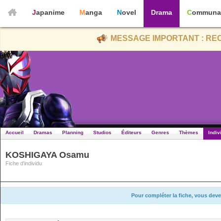
Japanime
Manga
Novel
Drama
Communa
MESSAGE IMPORTANT : REC
Accueil
Dramas
Planning
Studios
Éditeurs
Genres
Thèmes
Indiv
KOSHIGAYA Osamu
Fiche d'individu
Pour compléter la fiche, vous deve