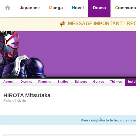
Japanime
Manga
Novel
Drama
Communa
MESSAGE IMPORTANT : REC
Accueil
Dramas
Planning
Studios
Éditeurs
Genres
Thèmes
Indiv
HIROTA Mitsutaka
Fiche d'individu
Pour compléter la fiche, vous deve