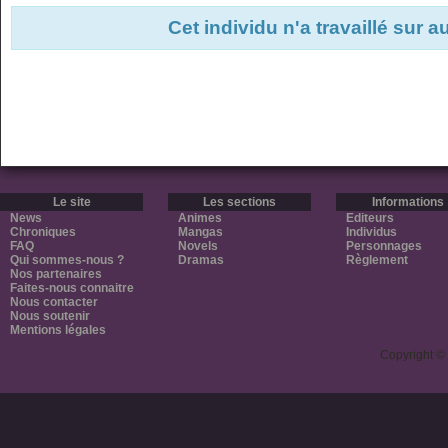
Cet individu n'a travaillé sur 
Le site
Les sections
Informations
News
Animes
Editeurs
Chroniques
Mangas
Individus
FAQ
Novels
Personnages
Qui sommes-nous ?
Dramas
Règlement
Nos partenaires
Faites-nous connaitre
Nous contacter
Nous soutenir
Mentions légales
Copyright ©