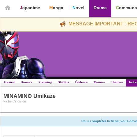
Japanime
Manga
Novel
Drama
Communa
MESSAGE IMPORTANT : REC
Accueil
Dramas
Planning
Studios
Éditeurs
Genres
Thèmes
Indiv
MINAMINO Umikaze
Fiche d'individu
Pour compléter la fiche, vous deve