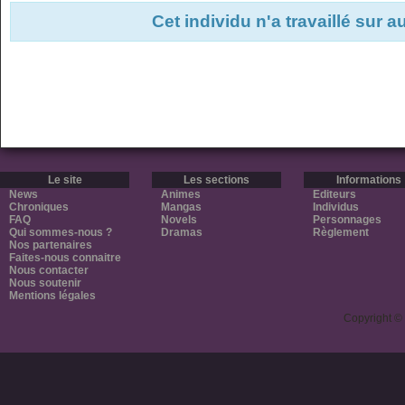
Cet individu n'a travaillé sur 
Le site
Les sections
Informations
News
Animes
Editeurs
Chroniques
Mangas
Individus
FAQ
Novels
Personnages
Qui sommes-nous ?
Dramas
Règlement
Nos partenaires
Faites-nous connaitre
Nous contacter
Nous soutenir
Mentions légales
Copyright ©