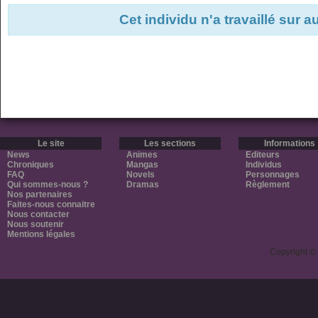
Cet individu n'a travaillé sur 
Le site
Les sections
Informations
News
Animes
Editeurs
Chroniques
Mangas
Individus
FAQ
Novels
Personnages
Qui sommes-nous ?
Dramas
Règlement
Nos partenaires
Faites-nous connaitre
Nous contacter
Nous soutenir
Mentions légales
Copyright ©