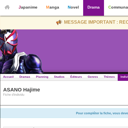
Japanime
Manga
Novel
Drama
Communa
MESSAGE IMPORTANT : REC
Accueil
Dramas
Planning
Studios
Éditeurs
Genres
Thèmes
Indiv
ASANO Hajime
Fiche d'individu
Pour compléter la fiche, vous deve