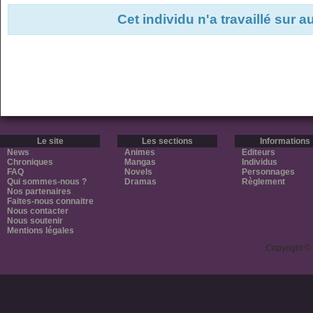
Cet individu n'a travaillé sur 
Le site
Les sections
Informations
News
Animes
Editeurs
Chroniques
Mangas
Individus
FAQ
Novels
Personnages
Qui sommes-nous ?
Dramas
Règlement
Nos partenaires
Faites-nous connaitre
Nous contacter
Nous soutenir
Mentions légales
Copyright ©