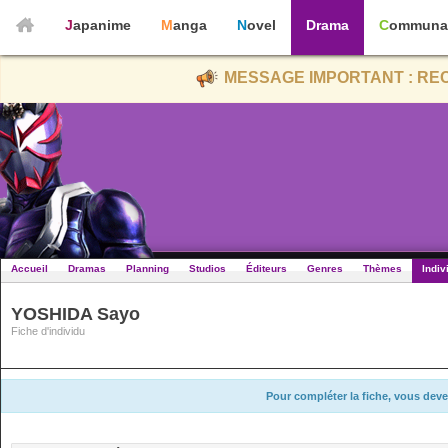
Japanime
Manga
Novel
Drama
Communa
MESSAGE IMPORTANT : REC
Accueil
Dramas
Planning
Studios
Éditeurs
Genres
Thèmes
Indiv
YOSHIDA Sayo
Fiche d'individu
Pour compléter la fiche, vous deve