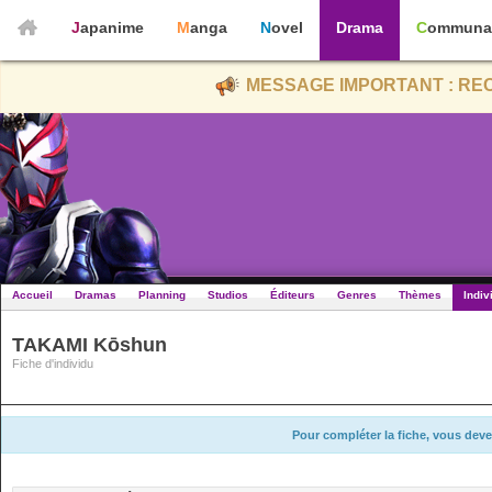
Japanime
Manga
Novel
Drama
Communa
MESSAGE IMPORTANT : REC
Accueil
Dramas
Planning
Studios
Éditeurs
Genres
Thèmes
Indiv
TAKAMI Kōshun
Fiche d'individu
Pour compléter la fiche, vous deve