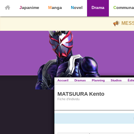
Japanime
Manga
Novel
Drama
Communa
MESS
Accueil
Dramas
Planning
Studios
Édit
MATSUURA Kento
Fiche d'individu