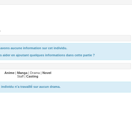
a
avons aucune information sur cet individu.
s aider en ajoutant quelques informations dans cette partie ?
Anime
|
Manga
| Drama |
Novel
Staff |
Casting
 individu n'a travaillé sur aucun drama.