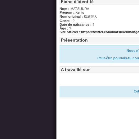
Fiche d'identité
Nom :
MATSUURA
Prénom :
Kento
Nom original :
松浦健人
Genre :
?
Date de naissance :
?
Âge :
?
Site officiel :
https://twitter.com/matsukenmang
Présentation
Nous n'
Peut-être pourrais-tu nou
A travaillé sur
Cet