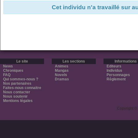
Cet individu n'a travaillé sur 
Le site
Les sections
Informations
News
Animes
Editeurs
Chroniques
Mangas
Individus
FAQ
Novels
Personnages
Qui sommes-nous ?
Dramas
Règlement
Nos partenaires
Faites-nous connaitre
Nous contacter
Nous soutenir
Mentions légales
Copyright ©