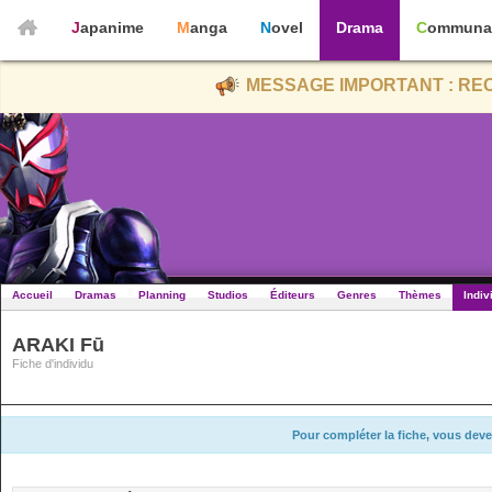
Japanime
Manga
Novel
Drama
Communa
MESSAGE IMPORTANT : REC
Accueil
Dramas
Planning
Studios
Éditeurs
Genres
Thèmes
Indiv
ARAKI Fū
Fiche d'individu
Pour compléter la fiche, vous deve