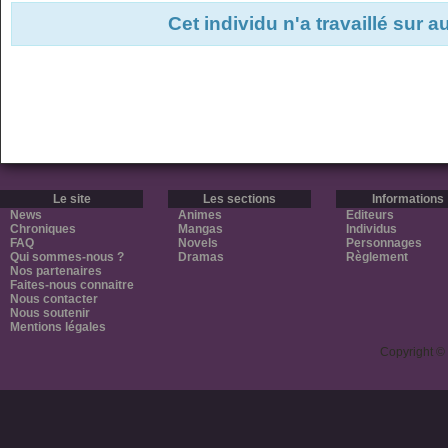
Cet individu n'a travaillé sur 
Le site
Les sections
Informations
News
Animes
Editeurs
Chroniques
Mangas
Individus
FAQ
Novels
Personnages
Qui sommes-nous ?
Dramas
Règlement
Nos partenaires
Faites-nous connaitre
Nous contacter
Nous soutenir
Mentions légales
Copyright ©