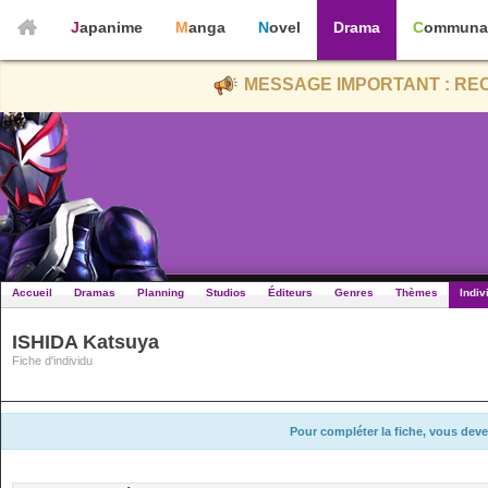
Japanime
Manga
Novel
Drama
Communa
MESSAGE IMPORTANT : REC
Accueil
Dramas
Planning
Studios
Éditeurs
Genres
Thèmes
Indiv
ISHIDA Katsuya
Fiche d'individu
Pour compléter la fiche, vous deve