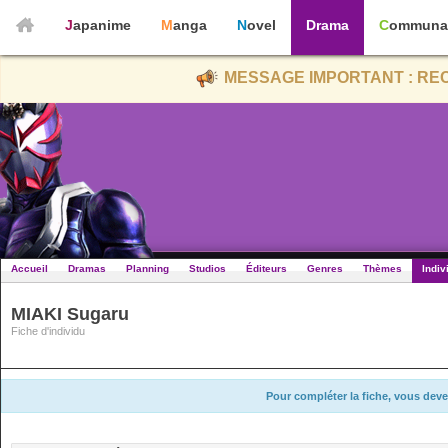
Japanime
Manga
Novel
Drama
Communa
MESSAGE IMPORTANT : REC
Accueil
Dramas
Planning
Studios
Éditeurs
Genres
Thèmes
Indiv
MIAKI Sugaru
Fiche d'individu
Pour compléter la fiche, vous deve