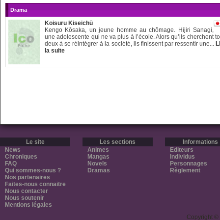
Drama
Koisuru Kiseichū
Kengo Kôsaka, un jeune homme au chômage. Hijiri Sanagi,
une adolescente qui ne va plus à l’école. Alors qu’ils cherchent t
deux à se réintégrer à la société, ils finissent par ressentir une...
L
la suite
Le site
Les sections
Informations
News
Animes
Editeurs
Chroniques
Mangas
Individus
FAQ
Novels
Personnages
Qui sommes-nous ?
Dramas
Règlement
Nos partenaires
Faites-nous connaitre
Nous contacter
Nous soutenir
Mentions légales
Copyright ©