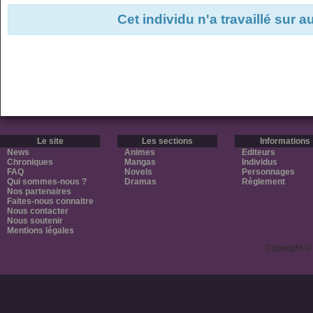
Cet individu n'a travaillé sur 
Le site
Les sections
Informations
News
Animes
Editeurs
Chroniques
Mangas
Individus
FAQ
Novels
Personnages
Qui sommes-nous ?
Dramas
Règlement
Nos partenaires
Faites-nous connaitre
Nous contacter
Nous soutenir
Mentions légales
Copyright ©