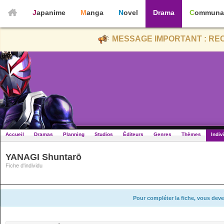
Japanime
Manga
Novel
Drama
Communa
MESSAGE IMPORTANT : REC
Accueil
Dramas
Planning
Studios
Éditeurs
Genres
Thèmes
Indiv
YANAGI Shuntarō
Fiche d'individu
Pour compléter la fiche, vous deve