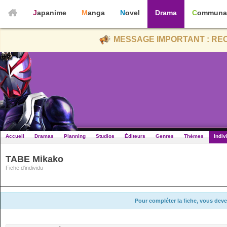
Japanime
Manga
Novel
Drama
Communa
MESSAGE IMPORTANT : REC
Accueil
Dramas
Planning
Studios
Éditeurs
Genres
Thèmes
Indiv
TABE Mikako
Fiche d'individu
Pour compléter la fiche, vous deve