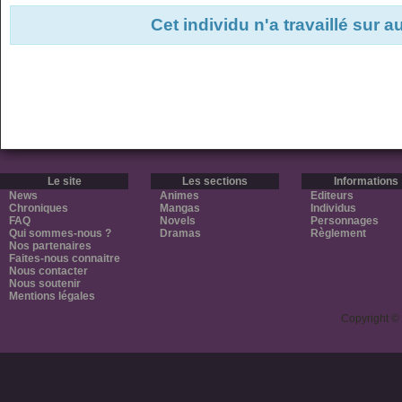
Cet individu n'a travaillé sur 
Le site
Les sections
Informations
News
Animes
Editeurs
Chroniques
Mangas
Individus
FAQ
Novels
Personnages
Qui sommes-nous ?
Dramas
Règlement
Nos partenaires
Faites-nous connaitre
Nous contacter
Nous soutenir
Mentions légales
Copyright ©