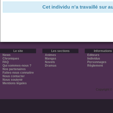
Cet individu n'a travaillé sur 
Le site
Les sections
Informations
News
Animes
Editeurs
Chroniques
Mangas
Individus
FAQ
Novels
Personnages
Qui sommes-nous ?
Dramas
Règlement
Nos partenaires
Faites-nous connaitre
Nous contacter
Nous soutenir
Mentions légales
Copyright ©