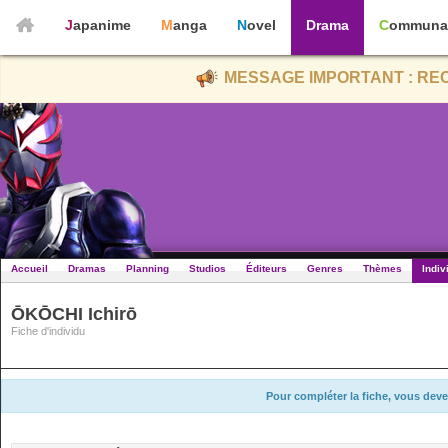
Japanime
Manga
Novel
Drama
Communa
MESSAGE IMPORTANT : REC
Accueil
Dramas
Planning
Studios
Éditeurs
Genres
Thèmes
Indiv
ŌKŌCHI Ichirō
Fiche d'individu
Pour compléter la fiche, vous deve