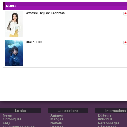
Drama
Watashi, Teiji de Kaerimasu.
Umi ni Furu
Le site
Les sections
Informations
News
Animes
Editeurs
Chroniques
Mangas
Individus
FAQ
Novels
Personnages