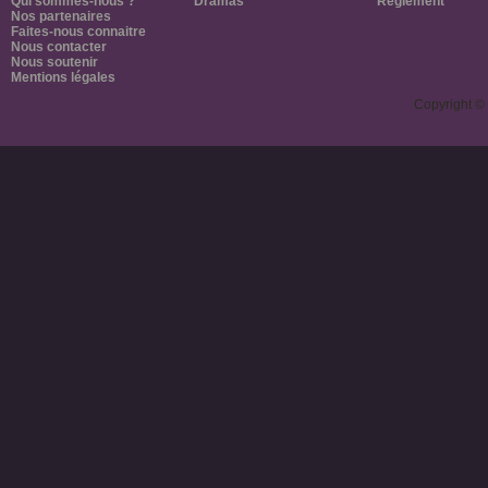
Qui sommes-nous ?
Dramas
Règlement
Nos partenaires
Faites-nous connaitre
Nous contacter
Nous soutenir
Mentions légales
Copyright ©