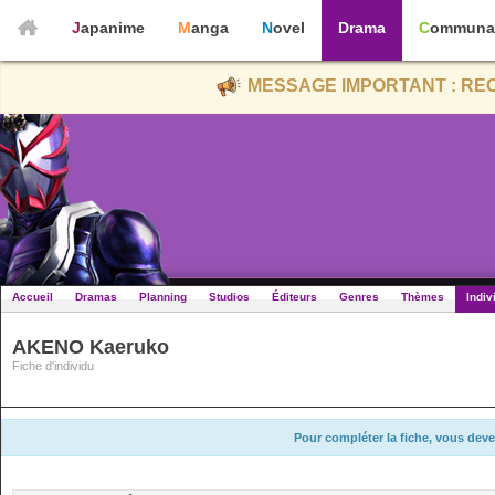
Japanime
Manga
Novel
Drama
Communa
MESSAGE IMPORTANT : REC
Accueil
Dramas
Planning
Studios
Éditeurs
Genres
Thèmes
Indiv
AKENO Kaeruko
Fiche d'individu
Pour compléter la fiche, vous deve