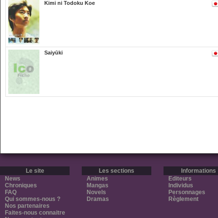
Kimi ni Todoku Koe
Saiyūki
Le site
Les sections
Informations
News
Animes
Editeurs
Chroniques
Mangas
Individus
FAQ
Novels
Personnages
Qui sommes-nous ?
Dramas
Règlement
Nos partenaires
Faites-nous connaitre