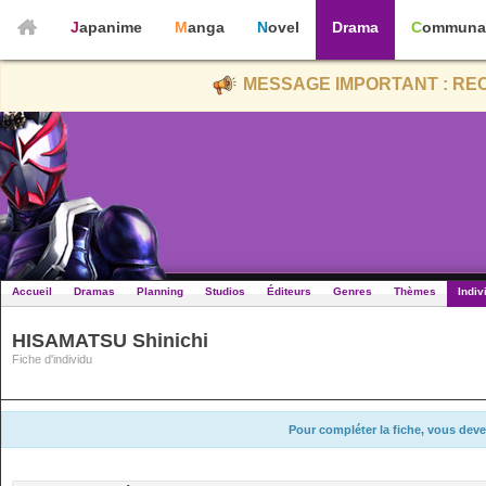
Japanime
Manga
Novel
Drama
Communa
MESSAGE IMPORTANT : REC
Accueil
Dramas
Planning
Studios
Éditeurs
Genres
Thèmes
Indiv
HISAMATSU Shinichi
Fiche d'individu
Pour compléter la fiche, vous deve