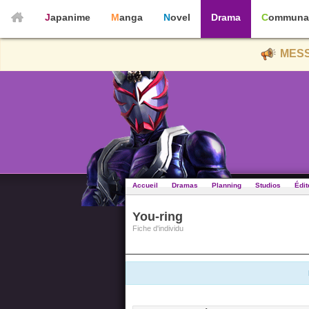
Japanime
Manga
Novel
Drama
Communa
MESS
Accueil
Dramas
Planning
Studios
Édit
You-ring
Fiche d'individu