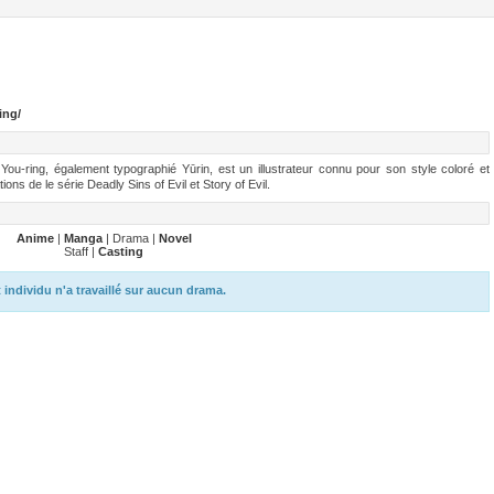
ing/
ng, également typographié Yūrin, est un illustrateur connu pour son style coloré et
ions de le série Deadly Sins of Evil et Story of Evil.
Anime
|
Manga
| Drama |
Novel
Staff |
Casting
 individu n'a travaillé sur aucun drama.