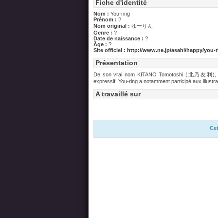
Fiche d'identité
Nom :
You-ring
Prénom :
?
Nom original :
ゆーりん
Genre :
?
Date de naissance :
?
Âge :
?
Site officiel :
http://www.ne.jp/asahi/happy/you-r
Présentation
De son vrai nom KITANO Tomotoshi (北乃友利), You-ri
expressif. You-ring a notamment participé aux illustrat
A travaillé sur
Cet