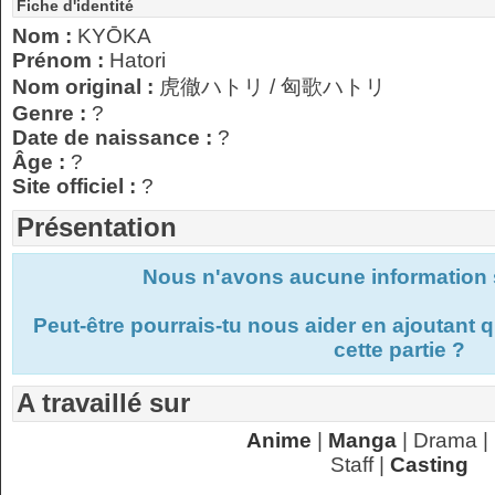
Fiche d'identité
Nom :
KYŌKA
Prénom :
Hatori
Nom original :
虎徹ハトリ / 匈歌ハトリ
Genre :
?
Date de naissance :
?
Âge :
?
Site officiel :
?
Présentation
Nous n'avons aucune information s
Peut-être pourrais-tu nous aider en ajoutant
cette partie ?
A travaillé sur
Anime
|
Manga
| Drama |
Staff |
Casting