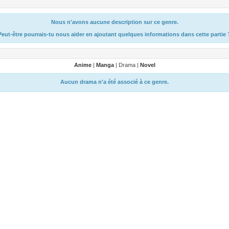
Nous n'avons aucune description sur ce genre.
Peut-être pourrais-tu nous aider en ajoutant quelques informations dans cette partie 
Anime
|
Manga
| Drama |
Novel
Aucun drama n'a été associé à ce genre.