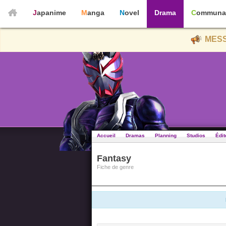
Japanime
Manga
Novel
Drama
Communa
MESS
Accueil
Dramas
Planning
Studios
Édit
Fantasy
Fiche de genre