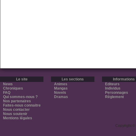
Le site
Les sections
Informations
News
Animes
Editeurs
Chroniques
Mangas
Individus
FAQ
Novels
Personnages
Qui sommes-nous ?
Dramas
Règlement
Nos partenaires
Faites-nous connaitre
Nous contacter
Nous soutenir
Mentions légales
Copyright ©