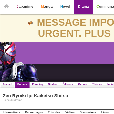
Japanime
Manga
Novel
Drama
Communa
MESSAGE IMPO
URGENT. PLUS 
Accueil
Dramas
Planning
Studios
Éditeurs
Genres
Thèmes
Indiv
Zen Ryoiki Ijo Kaiketsu Shitsu
Fiche du drama
Informations
Personnages
Épisodes
Vidéos
Discussions
Liens