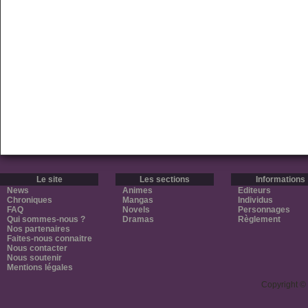
Le site
Les sections
Informations
News
Animes
Editeurs
Chroniques
Mangas
Individus
FAQ
Novels
Personnages
Qui sommes-nous ?
Dramas
Règlement
Nos partenaires
Faites-nous connaitre
Nous contacter
Nous soutenir
Mentions légales
Copyright ©