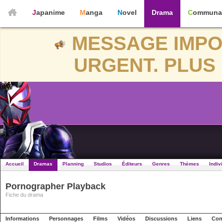
Japanime
Manga
Novel
Drama
Communa
MESSAGE IMPO
URGENT. PLUS 
Accueil
Dramas
Planning
Studios
Éditeurs
Genres
Thèmes
Indiv
Pornographer Playback
Fiche du drama
Informations
Personnages
Films
Vidéos
Discussions
Liens
Con