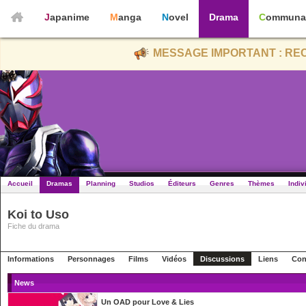
Japanime
Manga
Novel
Drama
Communa
MESSAGE IMPORTANT : REC
Accueil
Dramas
Planning
Studios
Éditeurs
Genres
Thèmes
Indiv
Koi to Uso
Fiche du drama
Informations
Personnages
Films
Vidéos
Discussions
Liens
Con
News
Un OAD pour Love & Lies