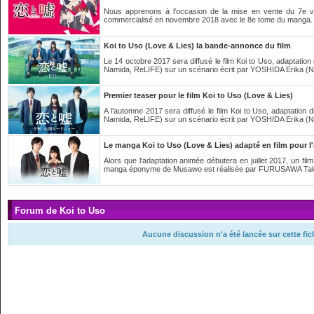
Nous apprenons à l'occasion de la mise en vente du 7e v
commercialisé en novembre 2018 avec le 8e tome du manga. L
Koi to Uso (Love & Lies) la bande-annonce du film
Le 14 octobre 2017 sera diffusé le film Koi to Uso, adapta
Namida, ReLIFE) sur un scénario écrit par YOSHIDA Erika (N
Premier teaser pour le film Koi to Uso (Love & Lies)
A l'automne 2017 sera diffusé le film Koi to Uso, adaptat
Namida, ReLIFE) sur un scénario écrit par YOSHIDA Erika (N
Le manga Koi to Uso (Love & Lies) adapté en film pour 
Alors que l'adaptation animée débutera en juillet 2017, un fi
manga éponyme de Musawo est réalisée par FURUSAWA Take
Forum de Koi to Uso
Aucune discussion n'a été lancée sur cette fi