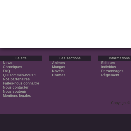
Le site
Les sections
Informations
News
Animes
Editeurs
Chroniques
Mangas
Individus
FAQ
Novels
Personnages
Qui sommes-nous ?
Dramas
Règlement
Nos partenaires
Faites-nous connaitre
Nous contacter
Nous soutenir
Mentions légales
Copyright ©