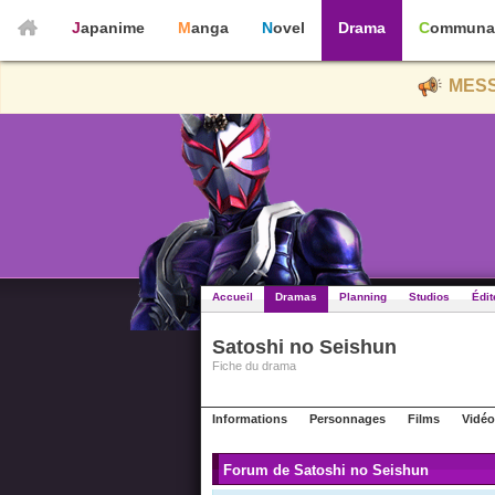
Japanime
Manga
Novel
Drama
Communa
MESS
Accueil
Dramas
Planning
Studios
Édit
Satoshi no Seishun
Fiche du drama
Informations
Personnages
Films
Vidéo
Forum de Satoshi no Seishun