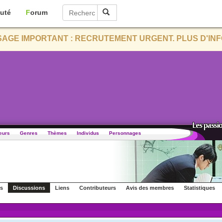
uté
Forum
AGE IMPORTANT : RECRUTEMENT URGENT. PLUS D'INF
eurs
Genres
Thèmes
Individus
Personnages
s
Discussions
Liens
Contributeurs
Avis des membres
Statistiques